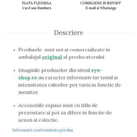
PLATA FLEXIBILA
CONSILIERE SI SUPORT
Guess
Card sau Ramburs
E-mail si WhatsApp
Hackett London
Hugo Boss
J.F.Rey
Descriere
Jaguar
Jean Louis Bertier
Just Cavalli
Produsele sunt noi si comercializate in
Miraflex
ambalajul
original
al producatorului.
Mondoo
Imaginile produselor din siteul
eye-
Montblanc
shop.ro
au caracter informativ iar tonul si
Moonlight
intensitatea culorilor pot varia in functie de
Nina Ricci
monitor.
Ocean
Point
Accesoriile expuse sunt cu titlu de
Polaroid
prezentare si pot sa difere in functie de
Police
sezon si colectie.
Porsche Design
Puma
Informatii conformitate produs
Ray Ban