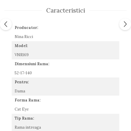
Romeo Careye
Caracteristici
Silhouette
Slastik
Stepper Titan
Producator:
Sunfire
Nina Ricci
Swarovski
Model:
Titanflex
VNR169
TOUS
Versace
Dimensiuni Rama:
Vogue
52-17-140
Zeiss
Pentru:
Dama
Forma Rama:
Cat Eye
Tip Rama:
Rama intreaga