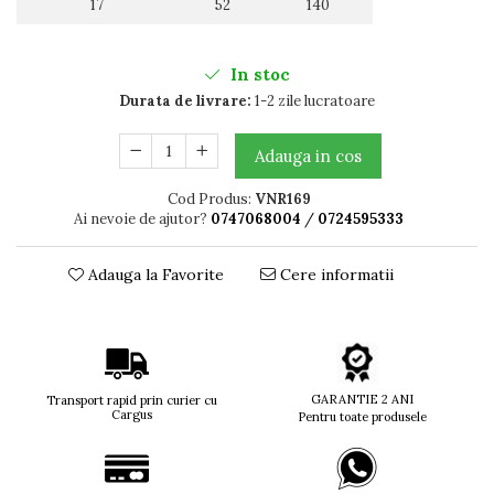
17
52
140
Titan + Aur
Titan + silicon
In stoc
Ultem
Durata de livrare:
1-2 zile lucratoare
Brand
Ana Hickmann
Adauga in cos
Ben.X
Blumarine
Cod Produs:
VNR169
Carolina Herrera
Ai nevoie de ajutor?
0747068004
/
0724595333
Cazal
CK
Adauga la Favorite
Cere informatii
Converse
Cubista
Diesel
Dunhill
GARANTIE 2 ANI
Emporio Armani
Transport rapid prin curier cu
Cargus
Pentru toate produsele
Escada
Furla
Gucci