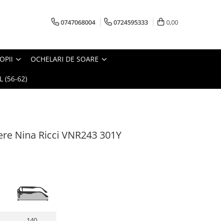
0747068004
0724595333
0,00
OPII
OCHELARI DE SOARE
 (56-62)
re Nina Ricci VNR243 301Y
140