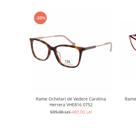
Emporio Armani
Escada
-20%
Furla
Gucci
Guess
Hackett London
Hugo Boss
J.F.Rey
Jaguar
Jean Louis Bertier
Just Cavalli
Miraflex
Mondoo
Rame Ochelari de Vedere Carolina
Rame 
Herrera VHE816 0752
Montblanc
599,00 Lei
480,00 Lei
Moonlight
Nina Ricci
Ocean