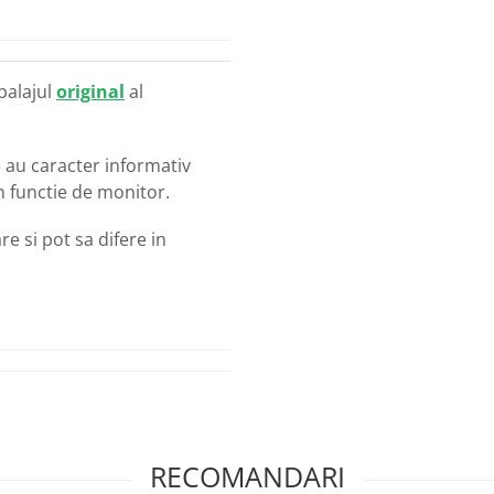
balajul
original
al
o
au caracter informativ
in functie de monitor.
e si pot sa difere in
RECOMANDARI