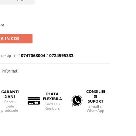
are
A IN COS
 de ajutor?
0747068004
/
0724595333
informatii
CONSILIERE
GARANTIE
PLATA
SI
2 ANI
FLEXIBILA
SUPORT
Pentru
Card sau
toate
E-mail si
Ramburs
produsele
WhatsApp