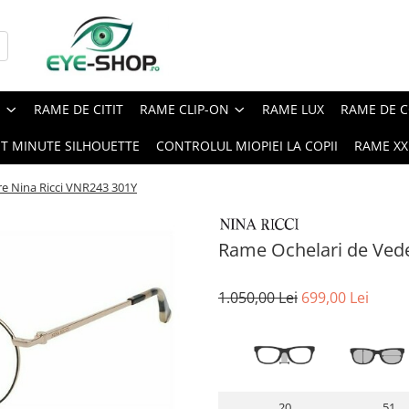
E
RAME DE CITIT
RAME CLIP-ON
RAME LUX
RAME DE C
ST MINUTE SILHOUETTE
CONTROLUL MIOPIEI LA COPII
RAME XXL
e Nina Ricci VNR243 301Y
Rame Ochelari de Vede
1.050,00 Lei
699,00 Lei
20
51