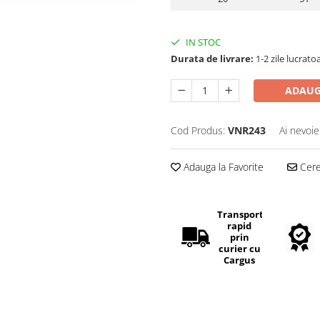
IN STOC
Durata de livrare:
1-2 zile lucrato
ADAUG
Cod Produs:
VNR243
Ai nevoie
Adauga la Favorite
Cere 
Transport
rapid
prin
curier cu
Cargus