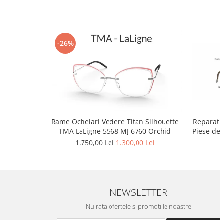
Point
Polaroid
Police
Porsche Design
-26%
Puma
Ray Ban
Romeo Careye
Silhouette
Slastik
Stepper Titan
Reparati
Rame Ochelari Vedere Titan Silhouette
Sunfire
Piese d
TMA LaLigne 5568 MJ 6760 Orchid
Swarovski
1.750,00 Lei
1.300,00 Lei
Titanflex
TOUS
Versace
NEWSLETTER
Vogue
Zeiss
Nu rata ofertele si promotiile noastre