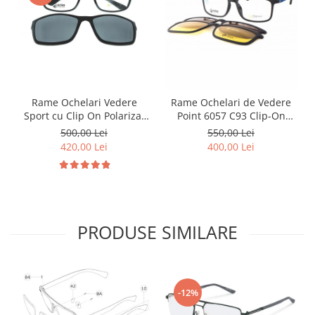
Point
Polaroid
Police
Porsche Design
Puma
Ray Ban
Rame Ochelari Vedere
Rame Ochelari de Vedere
Romeo Careye
Sport cu Clip On Polarizat
Point 6057 C93 Clip-On
C
Point 6105 C1 Clip-On
Polarizat + Clip de Ceata și
Silhouette
500,00 Lei
550,00 Lei
Polarizat
noapte
420,00 Lei
400,00 Lei
Slastik
Stepper Titan
Sunfire
Swarovski
Titanflex
PRODUSE SIMILARE
TOUS
Versace
Vogue
-12%
Zeiss