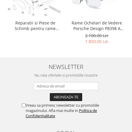
Rame Ochelari de Vedere
Reparatii si Piese de
Porsche Design P8398 A
Schimb pentru rame
Titan
Versace si Emporio Armani
2.100,00 Lei
1.850,00 Lei
NEWSLETTER
Nu rata ofertele si promotiile noastre
Vreau sa primesc newsletter cu promotiile
magazinului. Afla mai multe in
Politica de
Confidentialitate