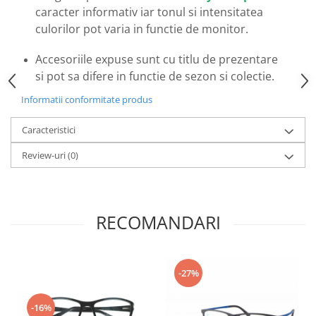
Emporio Armani
caracter informativ iar tonul si intensitatea
Escada
culorilor pot varia in functie de monitor.
Furla
Accesoriile expuse sunt cu titlu de prezentare
Gucci
si pot sa difere in functie de sezon si colectie.
Guess
Hackett London
Informatii conformitate produs
Hugo Boss
Caracteristici
J.F.Rey
Jaguar
Review-uri
(0)
Jean Louis Bertier
Just Cavalli
Miraflex
RECOMANDARI
Mondoo
Montblanc
Moonlight
-27%
Nina Ricci
Ocean
-16%