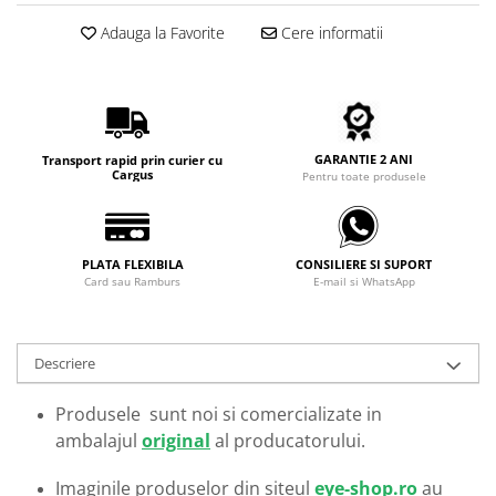
Carbon / Metal
Adauga la Favorite
Cere informatii
Metal ( Aluminum )
Metal + Plastic
Titan + Aur
Titan + silicon
Ultem
GARANTIE 2 ANI
Transport rapid prin curier cu
Cargus
Pentru toate produsele
Brand
Ana Hickmann
Ben.X
PLATA FLEXIBILA
CONSILIERE SI SUPORT
Blumarine
Card sau Ramburs
E-mail si WhatsApp
Carolina Herrera
Cazal
CK
Descriere
Converse
Produsele sunt noi si comercializate in
Cubista
ambalajul
original
al producatorului.
Diesel
Dunhill
Imaginile produselor din siteul
eye-shop.ro
au