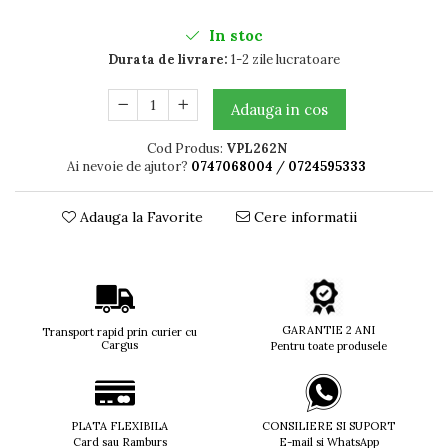
Titan + Aur
In stoc
Titan + silicon
Durata de livrare:
1-2 zile lucratoare
Ultem
Brand
Adauga in cos
Ana Hickmann
Ben.X
Cod Produs:
VPL262N
Ai nevoie de ajutor?
0747068004
/
0724595333
Blumarine
Carolina Herrera
Adauga la Favorite
Cere informatii
Cazal
CK
Converse
Cubista
Diesel
GARANTIE 2 ANI
Transport rapid prin curier cu
Dunhill
Cargus
Pentru toate produsele
Emporio Armani
Escada
Furla
PLATA FLEXIBILA
CONSILIERE SI SUPORT
Gucci
Card sau Ramburs
E-mail si WhatsApp