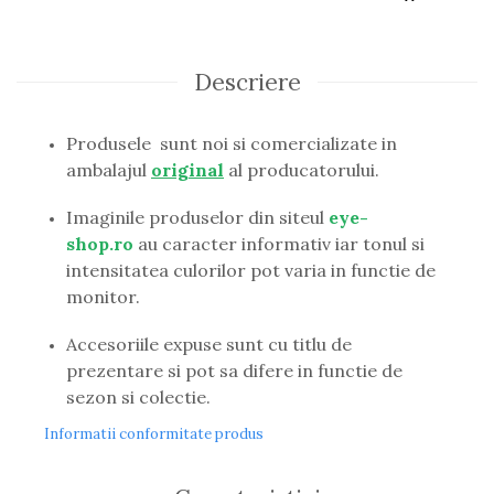
Guess
Hackett London
Hugo Boss
Descriere
J.F.Rey
Jaguar
Produsele sunt noi si comercializate in
Jean Louis Bertier
ambalajul
original
al producatorului.
Just Cavalli
Miraflex
Imaginile produselor din siteul
eye-
Mondoo
shop.ro
au caracter informativ iar tonul si
Montblanc
intensitatea culorilor pot varia in functie de
Moonlight
monitor.
Nina Ricci
Ocean
Accesoriile expuse sunt cu titlu de
Point
prezentare si pot sa difere in functie de
Polaroid
sezon si colectie.
Police
Informatii conformitate produs
Porsche Design
Puma
Ray Ban