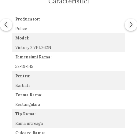
Caracteristici
Romeo Careye
Silhouette
Producator:
Slastik
Stepper Titan
Police
Sunfire
Model:
Swarovski
Victory 2 VPL262N
Titanflex
Dimensiuni Rama:
TOUS
Versace
52-19-145
Vogue
Pentru:
Zeiss
Barbati
Forma Rama:
Rectangulara
Tip Rama:
Rama intreaga
Culoare Rama: