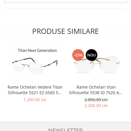
Point
Polaroid
Police
Porsche Design
PRODUSE SIMILARE
Puma
Ray Ban
Romeo Careye
Silhouette
-23%
NOU
Slastik
Stepper Titan
Sunfire
Swarovski
Rame Ochelari Vedere Titan
Rame Ochelari titan
Silhouette 5521 EZ 6560 50-
Silhouette 5538 ID 7520 Aur
Titanflex
19-150
23K
1.200,00 Lei
2.850,00 Lei
TOUS
2.200,00 Lei
Versace
Vogue
Zeiss
NEWSLETTER