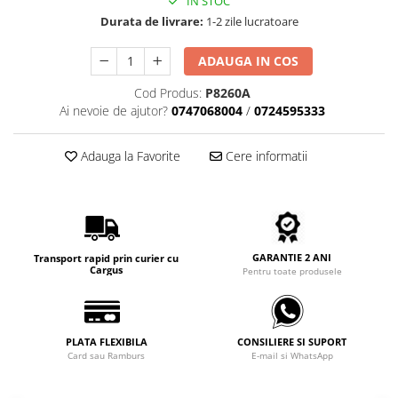
IN STOC
Carbon / Metal
Durata de livrare:
1-2 zile lucratoare
Metal ( Aluminum )
Metal + Plastic
ADAUGA IN COS
Titan + Aur
Cod Produs:
P8260A
Titan + silicon
Ai nevoie de ajutor?
0747068004
/
0724595333
Ultem
Brand
Adauga la Favorite
Cere informatii
Ana Hickmann
Ben.X
Blumarine
Carolina Herrera
GARANTIE 2 ANI
Transport rapid prin curier cu
Cazal
Cargus
Pentru toate produsele
CK
Converse
Cubista
PLATA FLEXIBILA
CONSILIERE SI SUPORT
Card sau Ramburs
E-mail si WhatsApp
Diesel
Dunhill