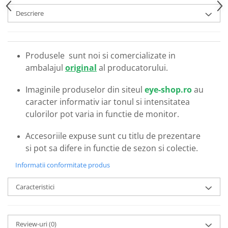
Emporio Armani
Descriere
Escada
Furla
Gucci
Produsele sunt noi si comercializate in
Guess
ambalajul
original
al producatorului.
Hackett London
Hugo Boss
Imaginile produselor din siteul
eye-shop.ro
au
J.F.Rey
caracter informativ iar tonul si intensitatea
Jaguar
culorilor pot varia in functie de monitor.
Jean Louis Bertier
Accesoriile expuse sunt cu titlu de prezentare
Just Cavalli
si pot sa difere in functie de sezon si colectie.
Miraflex
Mondoo
Informatii conformitate produs
Montblanc
Caracteristici
Moonlight
Nina Ricci
Ocean
Review-uri
(0)