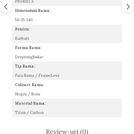
P8341S2 A
Romeo Careye
Dimensiuni Rama:
Silhouette
56-15-140
Slastik
Stepper Titan
Pentru:
Sunfire
Barbati
Swarovski
Forma Rama:
Titanflex
TOUS
Dreptunghiular
Versace
Tip Rama:
Vogue
Fara Rama / FrameLess
Zeiss
Culoare Rama:
Negru / Rosu
Material Rama:
Titan / Carbon
Review-uri
(0)