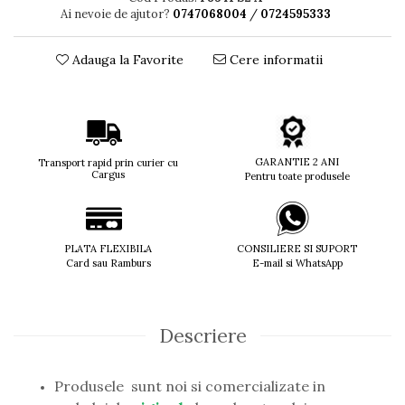
Ai nevoie de ajutor?
0747068004
/
0724595333
Titan + Aur
Titan + silicon
Adauga la Favorite
Cere informatii
Ultem
Brand
Ana Hickmann
Ben.X
Blumarine
GARANTIE 2 ANI
Transport rapid prin curier cu
Cargus
Carolina Herrera
Pentru toate produsele
Cazal
CK
Converse
PLATA FLEXIBILA
CONSILIERE SI SUPORT
Cubista
Card sau Ramburs
E-mail si WhatsApp
Diesel
Dunhill
Emporio Armani
Descriere
Escada
Furla
Produsele sunt noi si comercializate in
Gucci