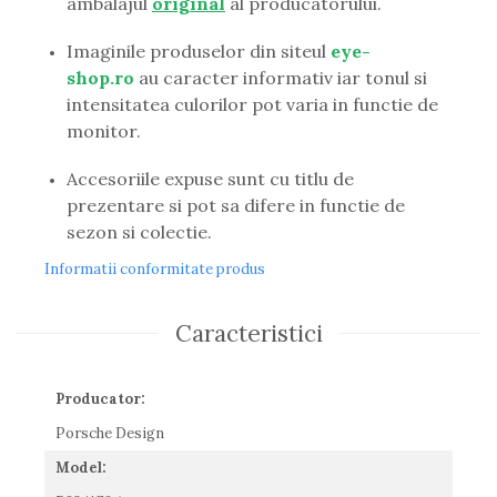
ambalajul
original
al producatorului.
Guess
Hackett London
Imaginile produselor din siteul
eye-
Hugo Boss
shop.ro
au caracter informativ iar tonul si
J.F.Rey
intensitatea culorilor pot varia in functie de
Jaguar
monitor.
Jean Louis Bertier
Just Cavalli
Accesoriile expuse sunt cu titlu de
Miraflex
prezentare si pot sa difere in functie de
Mondoo
sezon si colectie.
Montblanc
Informatii conformitate produs
Moonlight
Nina Ricci
Caracteristici
Ocean
Point
Polaroid
Producator:
Police
Porsche Design
Porsche Design
Puma
Model:
Ray Ban