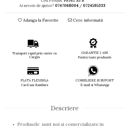
Cod Produs:
P8362 S3 B
Ai nevoie de ajutor?
0747068004
/
0724595333
Titan + Aur
Titan + silicon
Adauga la Favorite
Cere informatii
Ultem
Brand
Ana Hickmann
Ben.X
Blumarine
GARANTIE 2 ANI
Transport rapid prin curier cu
Carolina Herrera
Cargus
Pentru toate produsele
Cazal
CK
Converse
PLATA FLEXIBILA
CONSILIERE SI SUPORT
Cubista
Card sau Ramburs
E-mail si WhatsApp
Diesel
Dunhill
Emporio Armani
Descriere
Escada
Furla
Produsele sunt noi si comercializate in
Gucci