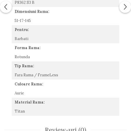
P8362 S3 B
Romeo Careye
Dimensiuni Rama:
Silhouette
Slastik
51-17-145
Stepper Titan
Pentru:
Sunfire
Barbati
Swarovski
Titanflex
Forma Rama:
TOUS
Rotunda
Versace
Tip Rama:
Vogue
Fara Rama / FrameLess
Zeiss
Culoare Rama:
Aurie
Material Rama:
Titan
Review-uri
(0)