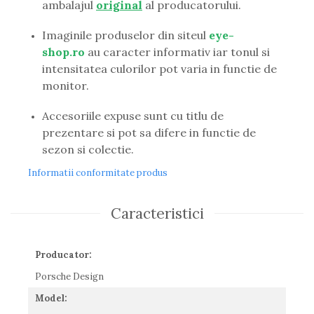
ambalajul
original
al producatorului.
Guess
Hackett London
Imaginile produselor din siteul
eye-
Hugo Boss
shop.ro
au caracter informativ iar tonul si
J.F.Rey
intensitatea culorilor pot varia in functie de
Jaguar
monitor.
Jean Louis Bertier
Just Cavalli
Accesoriile expuse sunt cu titlu de
Miraflex
prezentare si pot sa difere in functie de
Mondoo
sezon si colectie.
Montblanc
Informatii conformitate produs
Moonlight
Nina Ricci
Ocean
Caracteristici
Point
Polaroid
Producator:
Police
Porsche Design
Porsche Design
Puma
Model:
Ray Ban