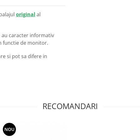
balajul
original
al
o
au caracter informativ
in functie de monitor.
e si pot sa difere in
RECOMANDARI
NOU