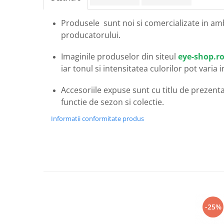
Carbon / Metal
Metal ( Aluminum )
Produsele sunt noi si comercializate in am
Metal + Plastic
producatorului.
Titan + Aur
Imaginile produselor din siteul
eye-shop.r
Titan + silicon
iar tonul si intensitatea culorilor pot varia 
Ultem
Brand
Accesoriile expuse sunt cu titlu de prezentar
Ana Hickmann
functie de sezon si colectie.
Ben.X
Informatii conformitate produs
Blumarine
Carolina Herrera
Cazal
CK
Converse
Cubista
Diesel
-25%
Dunhill