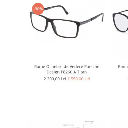
Emporio Armani
-30%
Escada
Furla
Gucci
Guess
Hackett London
Hugo Boss
J.F.Rey
Jaguar
Rame Ochelari de Vedere Porsche
Rame
Jean Louis Bertier
Design P8260 A Titan
Just Cavalli
2.200,00 Lei
1.550,00 Lei
Miraflex
Mondoo
Montblanc
Moonlight
Nina Ricci
Ocean