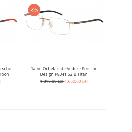
-9%
orsche
Rame Ochelari de Vedere Porsche
arbon
Design P8341 S2 B Titan
i
1.810,00 Lei
1.650,00 Lei