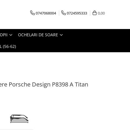
0747068004
0724595333
0,00
OPII
OCHELARI DE SOARE
 (56-62)
re Porsche Design P8398 A Titan