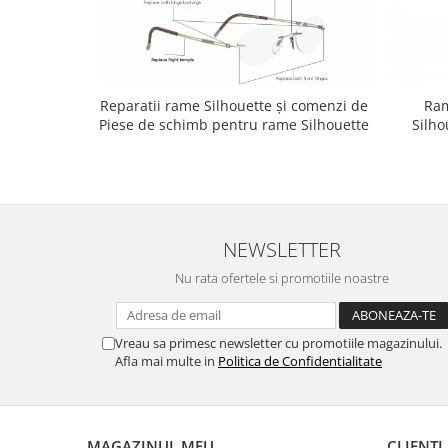
Point
Polaroid
Police
Porsche Design
Reparatii rame Silhouette și comenzi de
Ram
Puma
Piese de schimb pentru rame Silhouette
Silho
Ray Ban
Romeo Careye
Silhouette
Slastik
Stepper Titan
NEWSLETTER
Sunfire
Nu rata ofertele si promotiile noastre
Swarovski
Titanflex
TOUS
Vreau sa primesc newsletter cu promotiile magazinului.
Afla mai multe in
Politica de Confidentialitate
Versace
Vogue
Zeiss
MAGAZINUL MEU
CLIENTI