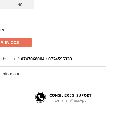
140
are
A IN COS
 de ajutor?
0747068004
/
0724595333
informatii
A
CONSILIERE SI SUPORT
E-mail si WhatsApp