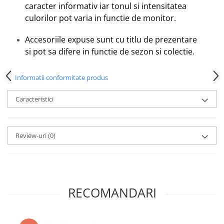
Emporio Armani
caracter informativ iar tonul si intensitatea
culorilor pot varia in functie de monitor.
Escada
Furla
Accesoriile expuse sunt cu titlu de prezentare
Gucci
si pot sa difere in functie de sezon si colectie.
Guess
Hackett London
Informatii conformitate produs
Hugo Boss
J.F.Rey
Caracteristici
Jaguar
Jean Louis Bertier
Just Cavalli
Review-uri
(0)
Miraflex
Mondoo
Montblanc
Moonlight
RECOMANDARI
Nina Ricci
Ocean