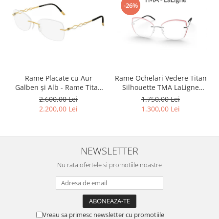
-26%
Rame Ochelari Vedere Titan
Rame Placate cu Aur
Silhouette TMA LaLigne
Galben și Alb - Rame Titan
5568 MJ 6760 Orchid
Silhouette Charming Diva
1.750,00 Lei
2.600,00 Lei
4456 80 6053 140 ( Rama
1.300,00 Lei
2.200,00 Lei
Titan Placată cu Aur 23kt )
NEWSLETTER
Nu rata ofertele si promotiile noastre
Vreau sa primesc newsletter cu promotiile