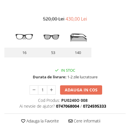
Lentile Subtiate
Patrati
Lentile 1.60
Cat Eye
Lentile 1.67
520,00 Lei
430,00 Lei
Butterfly
Lentile 1.70
Supradimensionati
Lentile 1.74
Browline
Lentile 1.76 AS
Dreptunghiulari
Lentile Heliomate ( Fotocromatice
Ovali
)
16
53
140
Polygonal
Lentile De Soare cu Dioptrii sau
Trapez
Fara
IN STOC
Material
Lentile cu Antireflex
Durata de livrare:
1-2 zile lucratoare
Plastic + Acetat
Lentile Bifocale
Metal
ADAUGA IN COS
Lentile Prismatice ( Pentru
Titan
Strabism )
Cod Produs:
PU0240O 008
Silicon
Ai nevoie de ajutor?
0747068004
/
0724595333
Lentile destinate Conducatorilor
Lemn
Auto
Aur
Adauga la Favorite
Cere informatii
ESSILOR Stellest
Acetat / Carbon