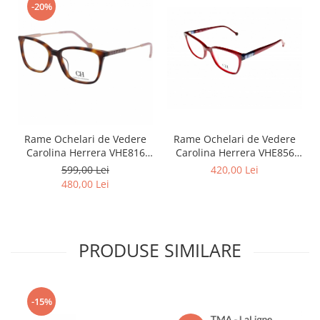
Point
-20%
Polaroid
Police
Porsche Design
Puma
Ray Ban
Romeo Careye
Silhouette
Rame Ochelari de Vedere
Rame Ochelari de Vedere
Slastik
Carolina Herrera VHE816
Carolina Herrera VHE856
0752
09EZ
599,00 Lei
420,00 Lei
Stepper Titan
480,00 Lei
Sunfire
Swarovski
Titanflex
TOUS
PRODUSE SIMILARE
Versace
Vogue
Zeiss
-15%