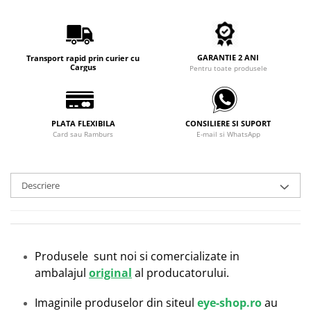
Carbon / Metal
Metal ( Aluminum )
Metal + Plastic
GARANTIE 2 ANI
Transport rapid prin curier cu
Titan + Aur
Cargus
Pentru toate produsele
Titan + silicon
Ultem
Brand
PLATA FLEXIBILA
CONSILIERE SI SUPORT
Card sau Ramburs
E-mail si WhatsApp
Ana Hickmann
Ben.X
Blumarine
Descriere
Carolina Herrera
Cazal
CK
Converse
Produsele sunt noi si comercializate in
Cubista
ambalajul
original
al producatorului.
Diesel
Dunhill
Imaginile produselor din siteul
eye-shop.ro
au