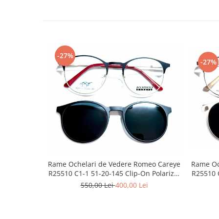
Point
Polaroid
Police
Porsche Design
Puma
-27%
-27%
Ray Ban
Romeo Careye
Silhouette
Slastik
Stepper Titan
Sunfire
Swarovski
Titanflex
Rame Ochelari de Vedere Romeo Careye
Rame Oc
TOUS
R25510 C1-1 51-20-145 Clip-On Polarizat
R25510 C3-1 51
Versace
3 Clip-Ons
550,00 Lei
400,00 Lei
Vogue
Zeiss