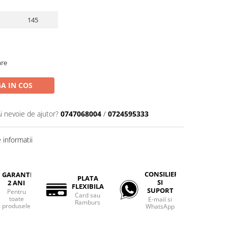
145
are
A IN COS
i nevoie de ajutor?
0747068004
/
0724595333
informatii
CONSILIERE
GARANTIE
PLATA
SI
2 ANI
FLEXIBILA
SUPORT
Pentru
Card sau
toate
E-mail si
Ramburs
produsele
WhatsApp