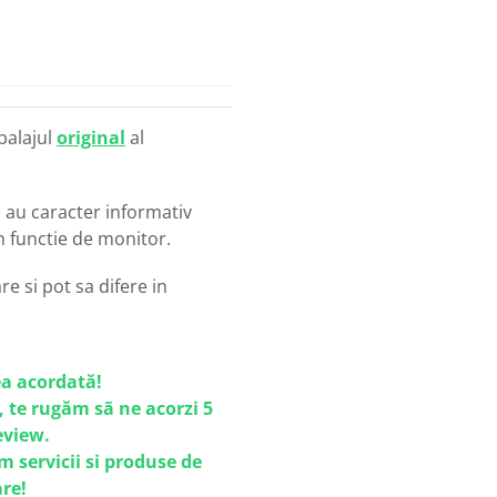
balajul
original
al
o
au caracter informativ
in functie de monitor.
e si pot sa difere in
a acordată!
, te rugăm sã ne acorzi 5
review.
m servicii si produse de
are!