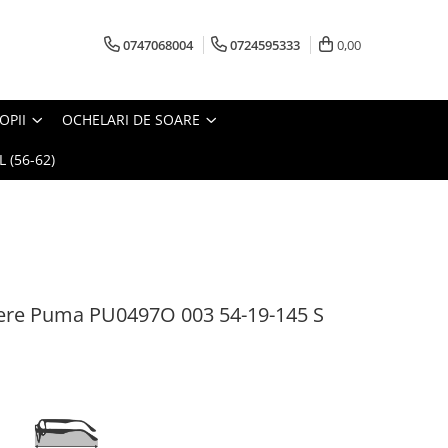
0747068004
0724595333
0,00
OPII
OCHELARI DE SOARE
 (56-62)
ere Puma PU0497O 003 54-19-145 S