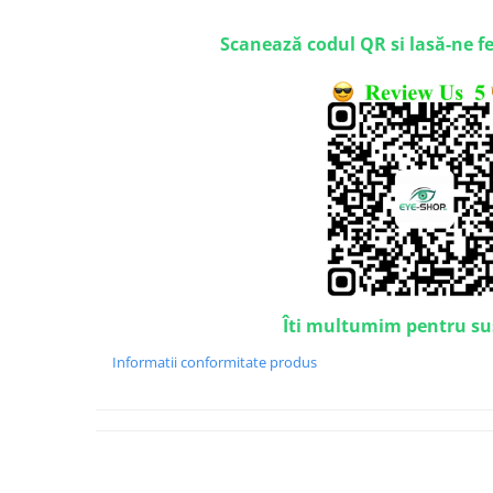
Emporio Armani
Escada
Scanează codul QR si lasă-ne f
Furla
Gucci
Guess
Hackett London
Hugo Boss
J.F.Rey
Jaguar
Jean Louis Bertier
Just Cavalli
Îti multumim pentru su
Miraflex
Mondoo
Informatii conformitate produs
Montblanc
Moonlight
Nina Ricci
Ocean