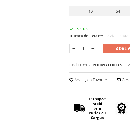
19
54
IN STOC
Durata de livrare:
1-2 zile lucrato
ADAUG
Cod Produs:
PU0497O 003 S
A
Adauga la Favorite
Cere 
Transport
rapid
prin
curier cu
Cargus