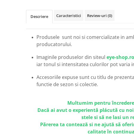
Carbon / Metal
Metal ( Aluminum )
Caracteristici
Review-uri
(0)
Descriere
Metal + Plastic
Titan + Aur
Titan + silicon
Produsele sunt noi si comercializate in am
Ultem
producatorului.
Brand
Imaginile produselor din siteul
eye-shop.r
Ana Hickmann
iar tonul si intensitatea culorilor pot varia 
Ben.X
Blumarine
Accesoriile expuse sunt cu titlu de prezentar
Carolina Herrera
functie de sezon si colectie.
Cazal
CK
Multumim pentru încredere
Converse
Dacă ai avut o experientă plácută cu noi
Cubista
stele si sã ne lasi un 
Diesel
Părerea ta conteazã si ne ajutã să oferi
Dunhill
calitate în continu