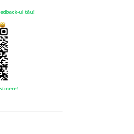
eedback-ul tău!
stinere!