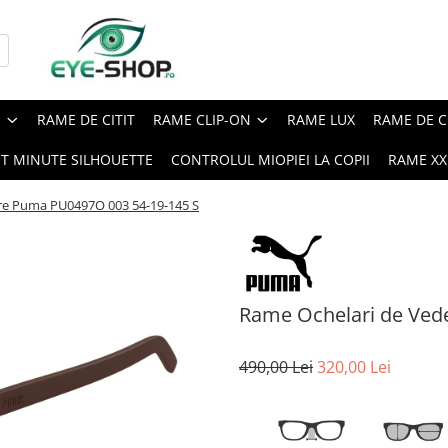
E
RAME DE CITIT
RAME CLIP-ON
RAME LUX
RAME DE C
ST MINUTE SILHOUETTE
CONTROLUL MIOPIEI LA COPII
RAME XXL
re Puma PU0497O 003 54-19-145 S
Rame Ochelari de Ved
490,00 Lei
320,00 Lei