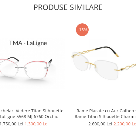
PRODUSE SIMILARE
-15%
helari Vedere Titan Silhouette
Rame Placate cu Aur Galben ș
LaLigne 5568 MJ 6760 Orchid
Rame Titan Silhouette Charmi
4456 80 6053 140 ( Rama Titan
1.750,00 Lei
1.300,00 Lei
2.600,00 Lei
2.200,00 Le
cu Aur 23kt )