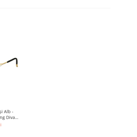
i Alb -
ng Diva
 Placată
i