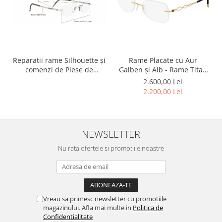
Reparatii rame Silhouette și
Rame Placate cu Aur
comenzi de Piese de
Galben și Alb - Rame Titan
schimb pentru rame
Silhouette Charming Diva
2.600,00 Lei
Silhouette
4456 80 6053 140 ( Rama
2.200,00 Lei
Titan Placată cu Aur 23kt )
NEWSLETTER
Nu rata ofertele si promotiile noastre
Vreau sa primesc newsletter cu promotiile
magazinului. Afla mai multe in
Politica de
Confidentialitate