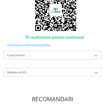
Point
Polaroid
Police
Porsche Design
Puma
Ray Ban
Îti multumim pentru sustinere!
Romeo Careye
Silhouette
Informatii conformitate produs
Slastik
Caracteristici
Stepper Titan
Sunfire
Swarovski
Review-uri
(0)
Titanflex
TOUS
Versace
Vogue
RECOMANDARI
Zeiss