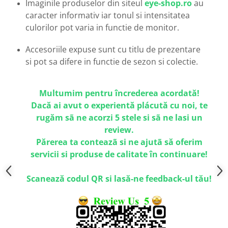
Imaginile produselor din siteul
eye-shop.ro
au
Emporio Armani
caracter informativ iar tonul si intensitatea
Escada
culorilor pot varia in functie de monitor.
Furla
Gucci
Accesoriile expuse sunt cu titlu de prezentare
Guess
si pot sa difere in functie de sezon si colectie.
Hackett London
Hugo Boss
Multumim pentru încrederea acordată!
J.F.Rey
Dacă ai avut o experientă plácută cu noi, te
Jaguar
rugăm sã ne acorzi 5 stele si sã ne lasi un
Jean Louis Bertier
review.
Just Cavalli
Părerea ta conteazã si ne ajutã să oferim
Miraflex
servicii si produse de calitate în continuare!
Mondoo
Montblanc
Scanează codul QR si lasă-ne feedback-ul tău!
Moonlight
Nina Ricci
Ocean