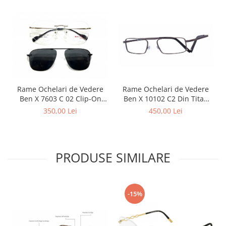
Rame Ochelari de Vedere
Rame Ochelari de Vedere
Ben X 7603 C 02 Clip-On
Ben X 10102 C2 Din Titan
Polarizat
52-20-140
350,00 Lei
450,00 Lei
PRODUSE SIMILARE
-15%