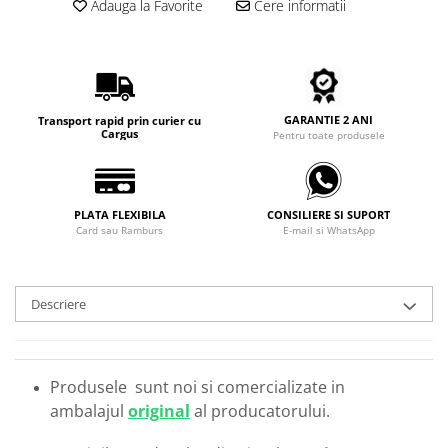
Adauga la Favorite
Cere informatii
Carbon / Metal
Metal ( Aluminum )
Metal + Plastic
Titan + Aur
Titan + silicon
GARANTIE 2 ANI
Transport rapid prin curier cu
Cargus
Pentru toate produsele
Ultem
Brand
Ana Hickmann
PLATA FLEXIBILA
CONSILIERE SI SUPORT
Ben.X
Card sau Ramburs
E-mail si WhatsApp
Blumarine
Carolina Herrera
Cazal
Descriere
CK
Converse
Cubista
Produsele sunt noi si comercializate in
Diesel
ambalajul
original
al producatorului.
Dunhill