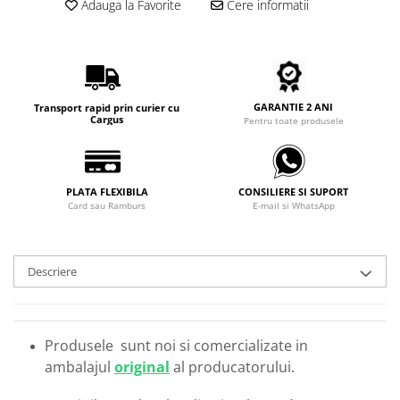
Adauga la Favorite
Cere informatii
Carbon / Metal
Metal ( Aluminum )
Metal + Plastic
Titan + Aur
Titan + silicon
GARANTIE 2 ANI
Transport rapid prin curier cu
Cargus
Pentru toate produsele
Ultem
Brand
Ana Hickmann
PLATA FLEXIBILA
CONSILIERE SI SUPORT
Ben.X
Card sau Ramburs
E-mail si WhatsApp
Blumarine
Carolina Herrera
Cazal
Descriere
CK
Converse
Cubista
Produsele sunt noi si comercializate in
Diesel
ambalajul
original
al producatorului.
Dunhill