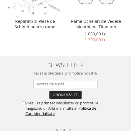
Rame Ochelari de Vedere
Reparatii si Piese de
Montblanc Titanium
Schimb pentru rame
MB0193O 001
Versace si Emporio Armani
1.650,00 Lei
1.200,00 Lei
NEWSLETTER
Nu rata ofertele si promotiile noastre
Vreau sa primesc newsletter cu promotiile
magazinului. Afla mai multe in
Politica de
Confidentialitate
SOCIAL