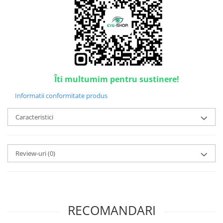
Point
Polaroid
Police
Porsche Design
Puma
Ray Ban
Îti multumim pentru sustinere!
Romeo Careye
Silhouette
Informatii conformitate produs
Slastik
Caracteristici
Stepper Titan
Sunfire
Swarovski
Review-uri
(0)
Titanflex
TOUS
Versace
Vogue
RECOMANDARI
Zeiss