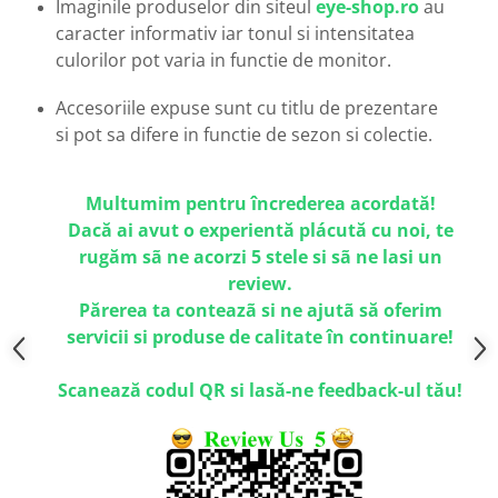
Imaginile produselor din siteul
eye-shop.ro
au
Emporio Armani
caracter informativ iar tonul si intensitatea
Escada
culorilor pot varia in functie de monitor.
Furla
Gucci
Accesoriile expuse sunt cu titlu de prezentare
Guess
si pot sa difere in functie de sezon si colectie.
Hackett London
Hugo Boss
Multumim pentru încrederea acordată!
J.F.Rey
Dacă ai avut o experientă plácută cu noi, te
Jaguar
rugăm sã ne acorzi 5 stele si sã ne lasi un
Jean Louis Bertier
review.
Just Cavalli
Părerea ta conteazã si ne ajutã să oferim
Miraflex
servicii si produse de calitate în continuare!
Mondoo
Montblanc
Scanează codul QR si lasă-ne feedback-ul tău!
Moonlight
Nina Ricci
Ocean