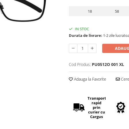
18
58
IN STOC
Durata de livrare:
1-2 zile lucrato
ADAUG
Cod Produs:
PU0512O 001 XL
Adauga la Favorite
Cere 
Transport
rapid
prin
curier cu
Cargus