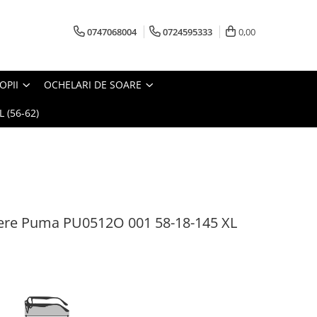
0747068004
0724595333
0,00
OPII
OCHELARI DE SOARE
 (56-62)
ere Puma PU0512O 001 58-18-145 XL