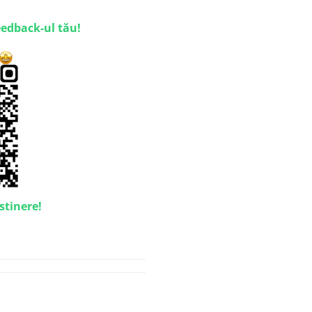
eedback-ul tău!
stinere!