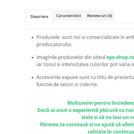
Carbon / Metal
Metal ( Aluminum )
Caracteristici
Review-uri
(0)
Descriere
Metal + Plastic
Titan + Aur
Titan + silicon
Produsele sunt noi si comercializate in am
Ultem
producatorului.
Brand
Imaginile produselor din siteul
eye-shop.r
Ana Hickmann
iar tonul si intensitatea culorilor pot varia 
Ben.X
Blumarine
Accesoriile expuse sunt cu titlu de prezentar
Carolina Herrera
functie de sezon si colectie.
Cazal
CK
Multumim pentru încredere
Converse
Dacă ai avut o experientă plácută cu noi
Cubista
stele si sã ne lasi un 
Diesel
Părerea ta conteazã si ne ajutã să oferi
Dunhill
calitate în continu