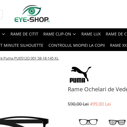
E
RAME DE CITIT
RAME CLIP-ON
RAME LUX
RAME DE C
ST MINUTE SILHOUETTE
CONTROLUL MIOPIEI LA COPII
RAME XXL
re Puma PU0512O 001 58-18-145 XL
Rame Ochelari de Ved
590,00 Lei
499,00 Lei