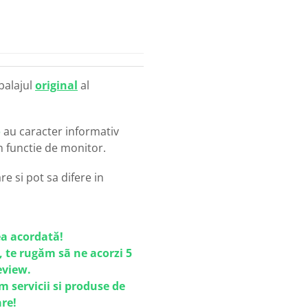
balajul
original
al
o
au caracter informativ
in functie de monitor.
e si pot sa difere in
a acordată!
, te rugăm sã ne acorzi 5
review.
m servicii si produse de
are!