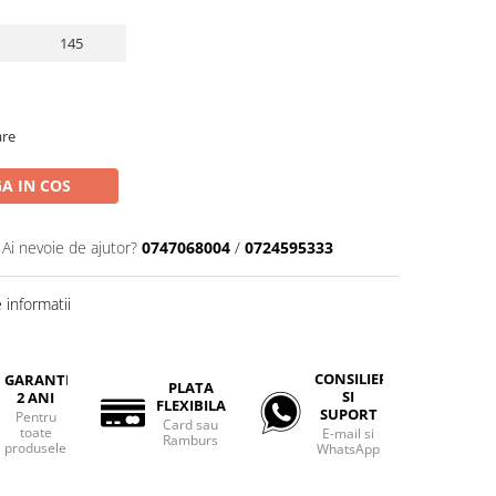
145
are
A IN COS
Ai nevoie de ajutor?
0747068004
/
0724595333
informatii
CONSILIERE
GARANTIE
PLATA
SI
2 ANI
FLEXIBILA
SUPORT
Pentru
Card sau
toate
E-mail si
Ramburs
produsele
WhatsApp