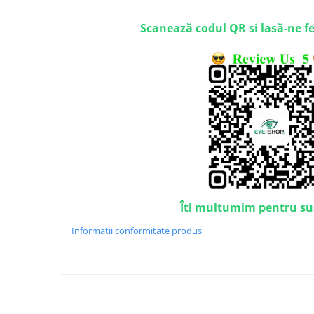
Emporio Armani
Escada
Scanează codul QR si lasă-ne f
Furla
Gucci
Guess
Hackett London
Hugo Boss
J.F.Rey
Jaguar
Jean Louis Bertier
Just Cavalli
Îti multumim pentru su
Miraflex
Mondoo
Informatii conformitate produs
Montblanc
Moonlight
Nina Ricci
Ocean