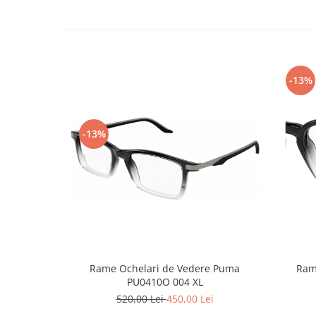
Point
Polaroid
Police
Porsche Design
Puma
-13%
Ray Ban
Romeo Careye
Silhouette
-13%
Slastik
Stepper Titan
Sunfire
Swarovski
Titanflex
TOUS
Versace
Rame Ochelari de Vedere Puma
Ram
Vogue
PU0410O 004 XL
Zeiss
520,00 Lei
450,00 Lei