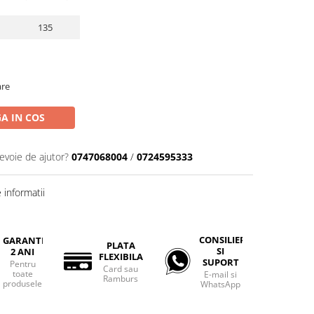
135
are
A IN COS
nevoie de ajutor?
0747068004
/
0724595333
informatii
CONSILIERE
GARANTIE
PLATA
SI
2 ANI
FLEXIBILA
SUPORT
Pentru
Card sau
toate
E-mail si
Ramburs
produsele
WhatsApp