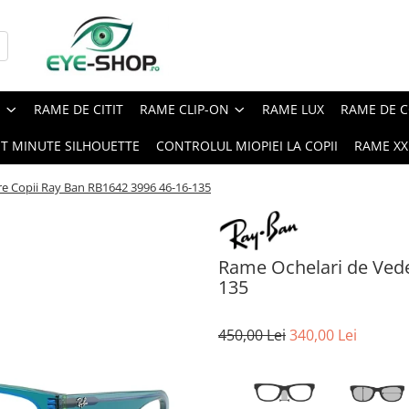
E
RAME DE CITIT
RAME CLIP-ON
RAME LUX
RAME DE C
ST MINUTE SILHOUETTE
CONTROLUL MIOPIEI LA COPII
RAME XXL
e Copii Ray Ban RB1642 3996 46-16-135
Rame Ochelari de Vede
135
450,00 Lei
340,00 Lei