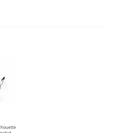
lhouette
Orchid