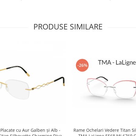
PRODUSE SIMILARE
-26%
lacate cu Aur Galben și Alb -
Rame Ochelari Vedere Titan Si
itan Silhouette Charming Diva
TMA LaLigne 5568 MJ 6760 