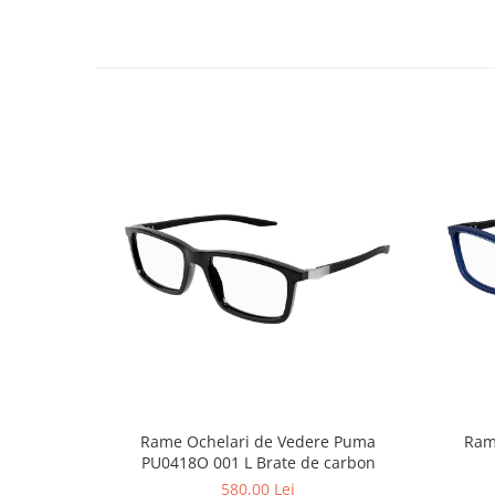
Point
Polaroid
Police
Porsche Design
Puma
Ray Ban
Romeo Careye
Silhouette
Slastik
Stepper Titan
Sunfire
Swarovski
Titanflex
TOUS
Versace
Vogue
Rame Ochelari de Vedere Puma
Ram
PU0418O 001 L Brate de carbon
Zeiss
580,00 Lei