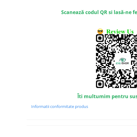
Emporio Armani
Escada
Scanează codul QR si lasă-ne f
Furla
Gucci
Guess
Hackett London
Hugo Boss
J.F.Rey
Jaguar
Jean Louis Bertier
Just Cavalli
Miraflex
Îti multumim pentru su
Mondoo
Montblanc
Informatii conformitate produs
Moonlight
Nina Ricci
Ocean