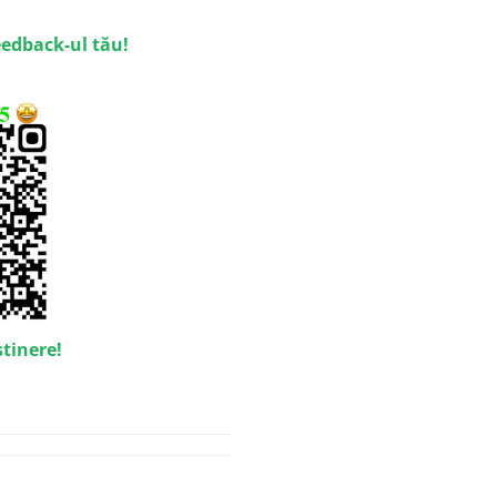
eedback-ul tău!
stinere!