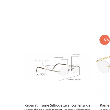
-15%
Reparatii rame Silhouette și comenzi de
Rame P
Piese de schimb pentru rame Silhouette
Rame T