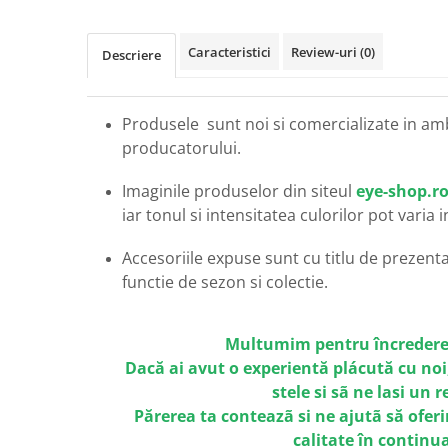
Carbon / Metal
Metal ( Aluminum )
Caracteristici
Review-uri
(0)
Descriere
Metal + Plastic
Titan + Aur
Titan + silicon
Produsele sunt noi si comercializate in am
Ultem
producatorului.
Brand
Imaginile produselor din siteul
eye-shop.r
Ana Hickmann
iar tonul si intensitatea culorilor pot varia 
Ben.X
Blumarine
Accesoriile expuse sunt cu titlu de prezentar
Carolina Herrera
functie de sezon si colectie.
Cazal
CK
Multumim pentru încredere
Converse
Dacă ai avut o experientă plácută cu noi
Cubista
stele si sã ne lasi un 
Diesel
Părerea ta conteazã si ne ajutã să oferi
Dunhill
calitate în continu