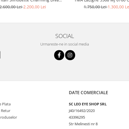
 6053 140 ( Rama Titan Placată
2.600,00 Lei
2.200,00 Lei
1.750,00 Lei
1.300,00 Le
cu Aur 23kt )
SOCIAL
Urmareste-ne in social media
DATE COMERCIALE
 Plata
SC LEO EYE SHOP SRL
e Retur
J40/16492/2020
Produselor
43396295
Str Melinesti nr 8