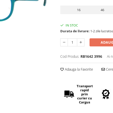
16
46
IN STOC
Durata de livrare:
1-2 zile lucrato
ADAUG
Cod Produs:
RB1642 3996
Ai 
Adauga la Favorite
Cere 
Transport
rapid
prin
curier cu
Cargus