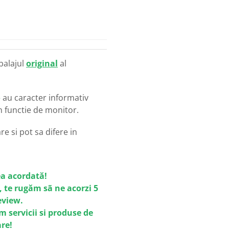
balajul
original
al
o
au caracter informativ
in functie de monitor.
e si pot sa difere in
a acordată!
, te rugăm sã ne acorzi 5
review.
m servicii si produse de
are!