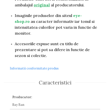
Guess
ambalajul
original
al producatorului.
Hackett London
Hugo Boss
Imaginile produselor din siteul
eye-
J.F.Rey
shop.ro
au caracter informativ iar tonul si
Jaguar
intensitatea culorilor pot varia in functie de
Jean Louis Bertier
monitor.
Just Cavalli
Accesoriile expuse sunt cu titlu de
Miraflex
prezentare si pot sa difere in functie de
Mondoo
sezon si colectie.
Montblanc
Moonlight
Nina Ricci
Informatii conformitate produs
Ocean
Point
Caracteristici
Polaroid
Police
Producator:
Porsche Design
Puma
Ray Ban
Ray Ban