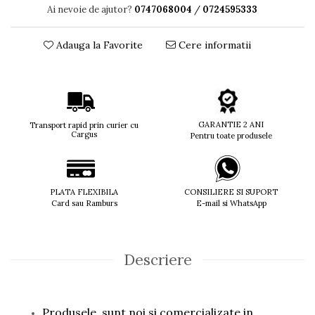
Ai nevoie de ajutor?
0747068004
/
0724595333
Titan + Aur
Titan + silicon
Adauga la Favorite
Cere informatii
Ultem
Brand
Ana Hickmann
Ben.X
Blumarine
GARANTIE 2 ANI
Transport rapid prin curier cu
Cargus
Pentru toate produsele
Carolina Herrera
Cazal
CK
Converse
PLATA FLEXIBILA
CONSILIERE SI SUPORT
Card sau Ramburs
E-mail si WhatsApp
Cubista
Diesel
Dunhill
Emporio Armani
Descriere
Escada
Furla
Gucci
Produsele sunt noi si comercializate in