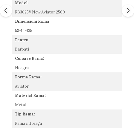
Model:
Romeo Careye
RB3625V New Aviator 2509
Silhouette
Slastik
Dimensiuni Rama:
Stepper Titan
58-14-135
Sunfire
Pentru:
Swarovski
Titanflex
Barbati
TOUS
Culoare Rama:
Versace
Neagra
Vogue
Forma Rama:
Zeiss
Aviator
Material Rama:
Metal
Tip Rama:
Rama intreaga