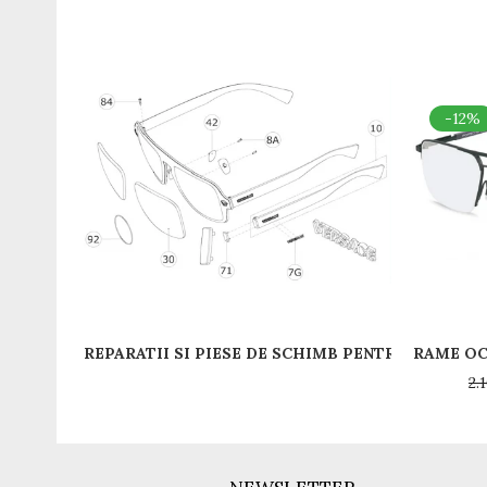
-12%
RAME OC
2.