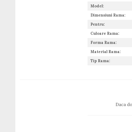
Romeo Careye
Model:
Silhouette
Dimensiuni Rama:
Slastik
Pentru:
Stepper Titan
Culoare Rama:
Sunfire
Swarovski
Forma Rama:
Titanflex
Material Rama:
TOUS
Tip Rama:
Versace
Vogue
Zeiss
Daca do