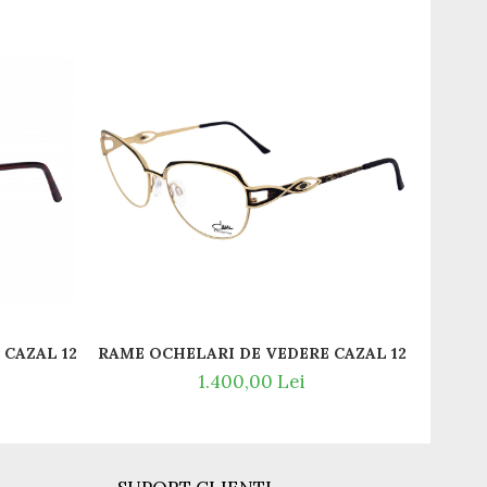
-9
CAZAL 1271 DIN TITAN
RAME OCHELARI DE VEDERE CAZAL 1279 001 DI
RAME O
1.400,00 Lei