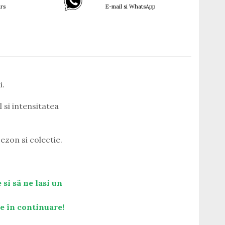
rs
E-mail si WhatsApp
i.
 si intensitatea
ezon si colectie.
 si sã ne lasi un
te în continuare!