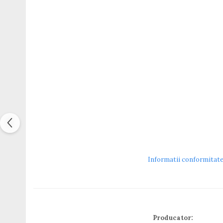
Guess
Hackett London
Hugo Boss
J.F.Rey
Jaguar
Jean Louis Bertier
Just Cavalli
Miraflex
Mondoo
Montblanc
Moonlight
Nina Ricci
Ocean
Informatii conformitat
Point
Polaroid
Police
Porsche Design
Puma
Producator:
Ray Ban