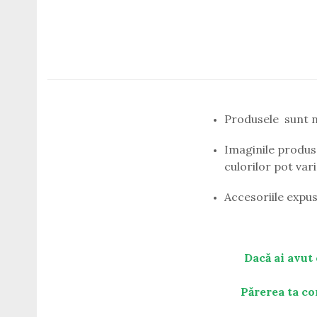
Titan + Aur
Titan + silicon
Ultem
Brand
Ana Hickmann
Ben.X
Produsele sunt n
Blumarine
Carolina Herrera
Imaginile produse
Cazal
culorilor pot var
CK
Converse
Accesoriile expus
Cubista
Diesel
Dunhill
Dacă ai avut 
Emporio Armani
Escada
Părerea ta co
Furla
Gucci