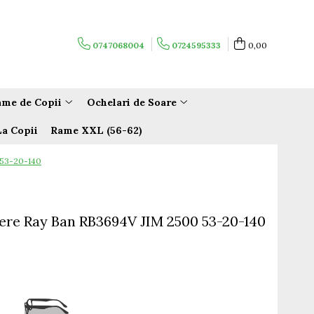
0747068004
0724595333
0,00
me de Copii
Ochelari de Soare
La Copii
Rame XXL (56-62)
 53-20-140
ere Ray Ban RB3694V JIM 2500 53-20-140