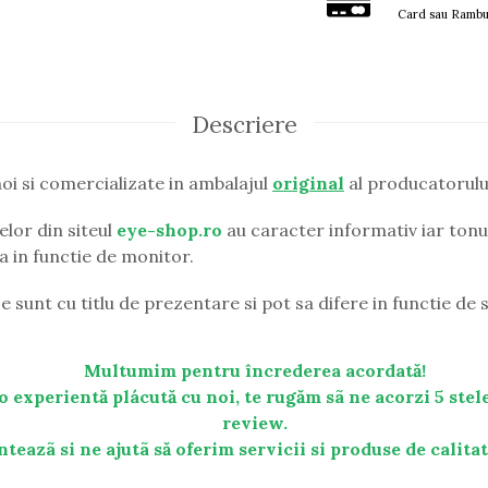
Card sau Rambu
Descriere
oi si comercializate in ambalajul
original
al producatorulu
lor din siteul
eye-shop.ro
au caracter informativ iar tonul
ia in functie de monitor.
e sunt cu titlu de prezentare si pot sa difere in functie de s
Multumim pentru încrederea acordată!
o experientă plácută cu noi, te rugăm sã ne acorzi 5 stele
review.
nteazã si ne ajutã să oferim servicii si produse de calita