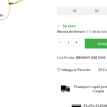
20
53
In stoc
Durata de livrare:
1-2 zile lucrat
Adaug
Cod Produs:
RB3694V JIM 2500
Adauga la Favorite
Ce
Transport rapid prin
Cargus
PLATA FLEXI