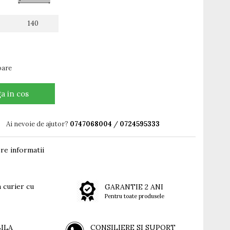
140
oare
a in cos
Ai nevoie de ajutor?
0747068004
/
0724595333
re informatii
 curier cu
GARANTIE 2 ANI
Pentru toate produsele
BILA
CONSILIERE SI SUPORT