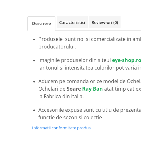
Carbon / Metal
Metal ( Aluminum )
Metal + Plastic
Caracteristici
Review-uri
(0)
Descriere
Titan + Aur
Titan + silicon
Produsele sunt noi si comercializate in am
Ultem
producatorului.
Brand
Imaginile produselor din siteul
eye-shop.r
Ana Hickmann
iar tonul si intensitatea culorilor pot varia 
Ben.X
Blumarine
Aducem pe comanda orice model de Ochel
Carolina Herrera
Ochelari de
Soare
Ray Ban
atat timp cat ex
Cazal
la Fabrica din Italia.
CK
Accesoriile expuse sunt cu titlu de prezentar
Converse
functie de sezon si colectie.
Cubista
Informatii conformitate produs
Diesel
Dunhill