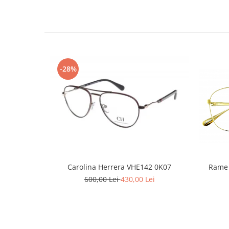
Emporio Armani
Escada
Furla
Gucci
Guess
-28%
Hackett London
Hugo Boss
J.F.Rey
Jaguar
Jean Louis Bertier
Just Cavalli
Miraflex
Mondoo
Rame 
Carolina Herrera VHE142 0K07
Montblanc
600,00 Lei
430,00 Lei
Moonlight
Nina Ricci
Ocean