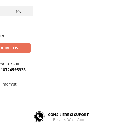
140
are
A IN COS
tal 3 2500
/
0724595333
informatii
A
CONSILIERE SI SUPORT
E-mail si WhatsApp