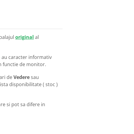
balajul
original
al
o
au caracter informativ
in functie de monitor.
ari de
Vedere
sau
ista disponibilitate ( stoc )
e si pot sa difere in