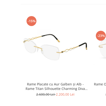
Point
Polaroid
Police
Porsche Design
-15%
Puma
Ray Ban
-23%
Romeo Careye
Silhouette
Slastik
Stepper Titan
Sunfire
Swarovski
Titanflex
TOUS
Rame Placate cu Aur Galben și Alb -
Rame Oc
Versace
Rame Titan Silhouette Charming Diva
4456 80 6053 140 ( Rama Titan Placată
Vogue
2.600,00 Lei
2.200,00 Lei
cu Aur 23kt )
Zeiss