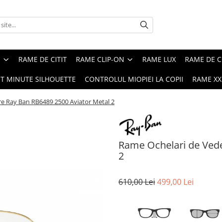
E
RAME DE CITIT
RAME CLIP-ON
RAME LUX
RAME DE C
ST MINUTE SILHOUETTE
CONTROLUL MIOPIEI LA COPII
RAME XXL
e Ray Ban RB6489 2500 Aviator Metal 2
Rame Ochelari de Vede
2
610,00 Lei
499,00 Lei