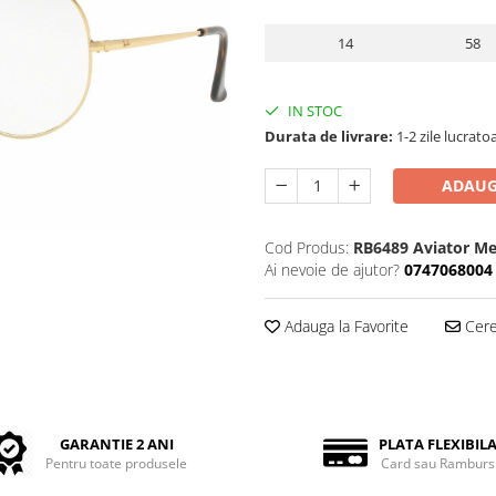
14
58
IN STOC
Durata de livrare:
1-2 zile lucrato
ADAUG
Cod Produs:
RB6489 Aviator Me
Ai nevoie de ajutor?
0747068004
Adauga la Favorite
Cere 
GARANTIE 2 ANI
PLATA FLEXIBIL
Pentru toate produsele
Card sau Ramburs