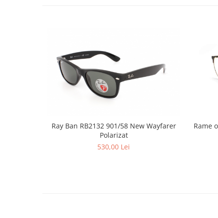
Emporio Armani
Escada
Furla
Gucci
Guess
Hackett London
Hugo Boss
J.F.Rey
Jaguar
Jean Louis Bertier
Rame o
Ray Ban RB2132 901/58 New Wayfarer
Just Cavalli
Polarizat
Miraflex
530,00 Lei
Mondoo
Montblanc
Moonlight
Nina Ricci
Ocean