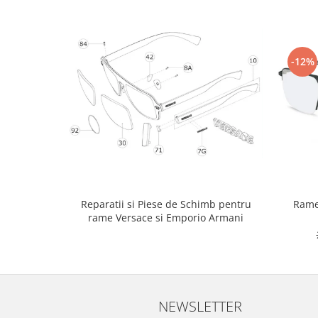
Point
Polaroid
Police
Porsche Design
-12%
Puma
Ray Ban
Romeo Careye
Silhouette
Slastik
Stepper Titan
Sunfire
Rame
Reparatii si Piese de Schimb pentru
Swarovski
rame Versace si Emporio Armani
Titanflex
TOUS
Versace
Vogue
Zeiss
NEWSLETTER