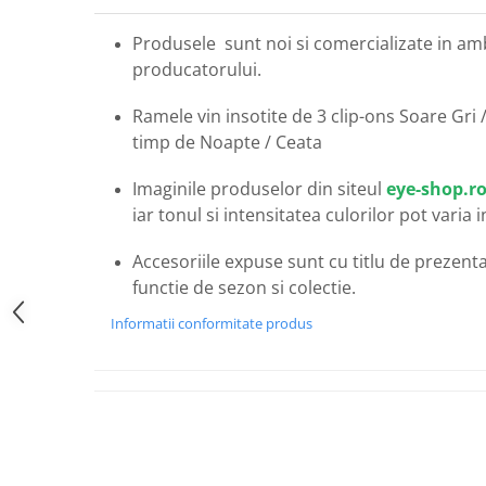
Carbon / Metal
Metal ( Aluminum )
Produsele sunt noi si comercializate in am
producatorului.
Metal + Plastic
Titan + Aur
Ramele vin insotite de 3 clip-ons Soare Gri
Titan + silicon
timp de Noapte / Ceata
Ultem
Brand
Imaginile produselor din siteul
eye-shop.r
iar tonul si intensitatea culorilor pot varia 
Ana Hickmann
Ben.X
Accesoriile expuse sunt cu titlu de prezentar
Blumarine
functie de sezon si colectie.
Carolina Herrera
Informatii conformitate produs
Cazal
CK
Converse
Cubista
Diesel
Dunhill