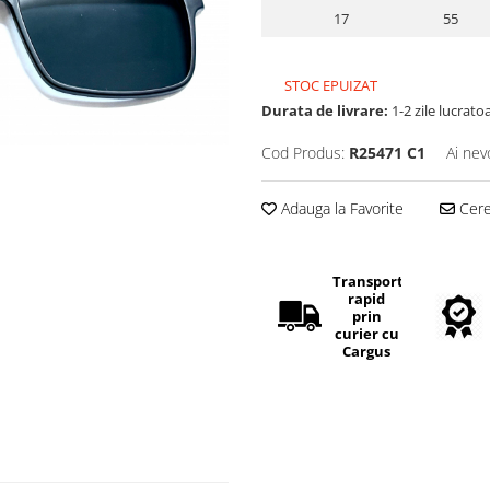
17
55
STOC EPUIZAT
Durata de livrare:
1-2 zile lucrato
Cod Produs:
R25471 C1
Ai nev
Adauga la Favorite
Cere 
Transport
rapid
prin
curier cu
Cargus