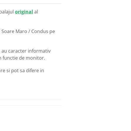
balajul
original
al
 / Soare Maro / Condus pe
o
au caracter informativ
in functie de monitor.
e si pot sa difere in