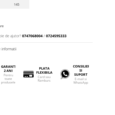
145
are
oie de ajutor?
0747068004
/
0724595333
informatii
CONSILIERE
GARANTIE
PLATA
SI
2 ANI
FLEXIBILA
SUPORT
Pentru
Card sau
toate
E-mail si
Ramburs
produsele
WhatsApp