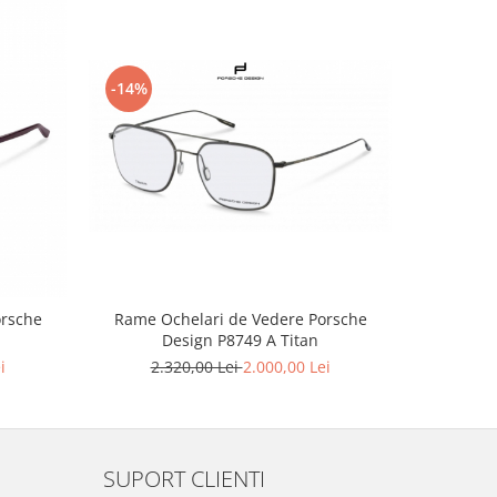
-14%
-31%
Rame Ochelari de Vedere Porsche
orsche
Rame Oc
Design P8749 A Titan
D
2.320,00 Lei
2.000,00 Lei
i
1
SUPORT CLIENTI