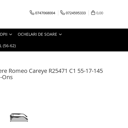
0747068004
0724595333
0,00
OPII
OCHELARI DE SOARE
 (56-62)
ere Romeo Careye R25471 C1 55-17-145
p-Ons