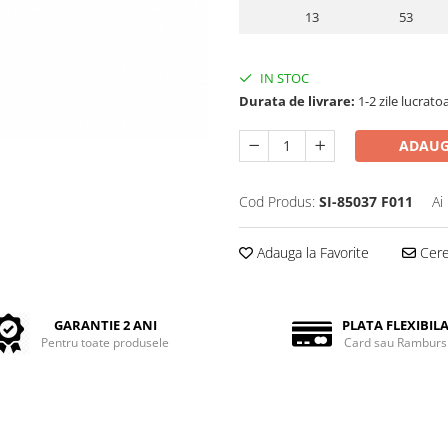
13
53
IN STOC
Durata de livrare:
1-2 zile lucrato
ADAUG
Cod Produs:
SI-85037 F011
Ai
Adauga la Favorite
Cere 
GARANTIE 2 ANI
PLATA FLEXIBIL
Pentru toate produsele
Card sau Ramburs