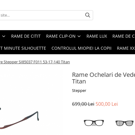
E
RAME DE CITIT
RAME CLIP-ON
RAME LUX
RAME DE C
ST MINUTE SILHOUETTE
CONTROLUL MIOPIEI LA COPII
RAME XXL
e Stepper SI85037 F011 53-17-140 Titan
Rame Ochelari de Vede
Titan
Stepper
699,00 Lei
500,00 Lei