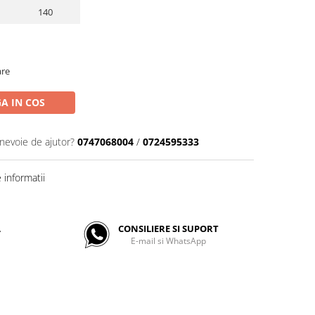
140
are
A IN COS
 nevoie de ajutor?
0747068004
/
0724595333
informatii
A
CONSILIERE SI SUPORT
E-mail si WhatsApp