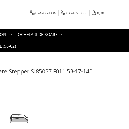
0747068004
0724595333
0,00
OPII
OCHELARI DE SOARE
 (56-62)
re Stepper SI85037 F011 53-17-140