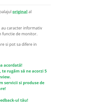
balajul
original
al
o
au caracter informativ
in functie de monitor.
e si pot sa difere in
a acordată!
, te rugăm sã ne acorzi 5
review.
m servicii si produse de
are!
eedback-ul tău!