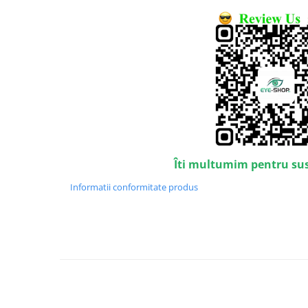
Emporio Armani
Escada
Furla
Gucci
Guess
Hackett London
Hugo Boss
J.F.Rey
Jaguar
Îti multumim pentru su
Jean Louis Bertier
Just Cavalli
Informatii conformitate produs
Miraflex
Mondoo
Montblanc
Moonlight
Nina Ricci
Ocean