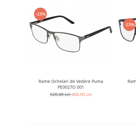
Point
Polaroid
-23%
Police
-23%
Porsche Design
Puma
Ray Ban
Romeo Careye
Silhouette
Slastik
Stepper Titan
Sunfire
Rame Ochelari de Vedere Puma
Ram
PE0027O 001
Swarovski
520,00 Lei
400,00 Lei
Titanflex
TOUS
Versace
Vogue
Zeiss