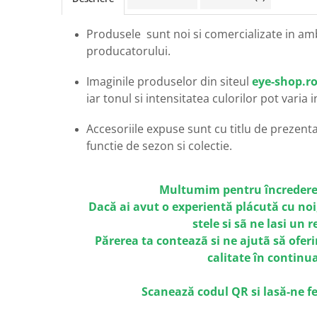
Carbon / Metal
Metal ( Aluminum )
Produsele sunt noi si comercializate in am
Metal + Plastic
producatorului.
Titan + Aur
Imaginile produselor din siteul
eye-shop.r
Titan + silicon
iar tonul si intensitatea culorilor pot varia 
Ultem
Brand
Accesoriile expuse sunt cu titlu de prezentar
Ana Hickmann
functie de sezon si colectie.
Ben.X
Blumarine
Multumim pentru încredere
Carolina Herrera
Dacă ai avut o experientă plácută cu noi
Cazal
stele si sã ne lasi un 
CK
Părerea ta conteazã si ne ajutã să oferi
Converse
calitate în continu
Cubista
Diesel
Scanează codul QR si lasă-ne f
Dunhill