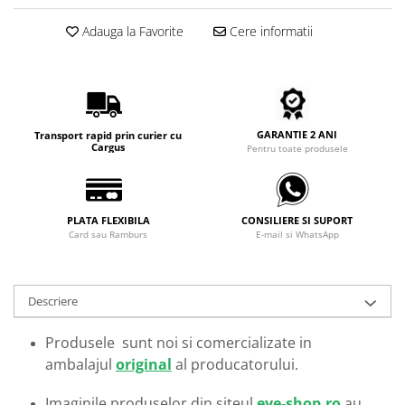
Carbon / Metal
Adauga la Favorite
Cere informatii
Metal ( Aluminum )
Metal + Plastic
Titan + Aur
Titan + silicon
Ultem
GARANTIE 2 ANI
Transport rapid prin curier cu
Cargus
Pentru toate produsele
Brand
Ana Hickmann
Ben.X
PLATA FLEXIBILA
CONSILIERE SI SUPORT
Blumarine
Card sau Ramburs
E-mail si WhatsApp
Carolina Herrera
Cazal
CK
Descriere
Converse
Produsele sunt noi si comercializate in
Cubista
ambalajul
original
al producatorului.
Diesel
Dunhill
Imaginile produselor din siteul
eye-shop.ro
au