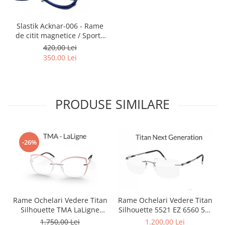
Point
Polaroid
Slastik Acknar-006 - Rame
Police
de citit magnetice / Sport /
Porsche Design
Rame Ochelari de Vedere
420,00 Lei
Slastik
Puma
350,00 Lei
Ray Ban
Romeo Careye
Silhouette
PRODUSE SIMILARE
Slastik
Stepper Titan
Sunfire
-26%
Swarovski
Titanflex
TOUS
Versace
Vogue
Rame Ochelari Vedere Titan
Rame Ochelari Vedere Titan
Silhouette TMA LaLigne
Silhouette 5521 EZ 6560 50-
Zeiss
5568 MJ 6760 Orchid
19-150
1.750,00 Lei
1.200,00 Lei