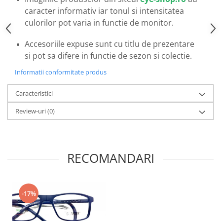
Emporio Armani
caracter informativ iar tonul si intensitatea
Escada
culorilor pot varia in functie de monitor.
Furla
Accesoriile expuse sunt cu titlu de prezentare
Gucci
si pot sa difere in functie de sezon si colectie.
Guess
Hackett London
Informatii conformitate produs
Hugo Boss
Caracteristici
J.F.Rey
Jaguar
Review-uri
(0)
Jean Louis Bertier
Just Cavalli
Miraflex
RECOMANDARI
Mondoo
Montblanc
Moonlight
-17%
Nina Ricci
Ocean