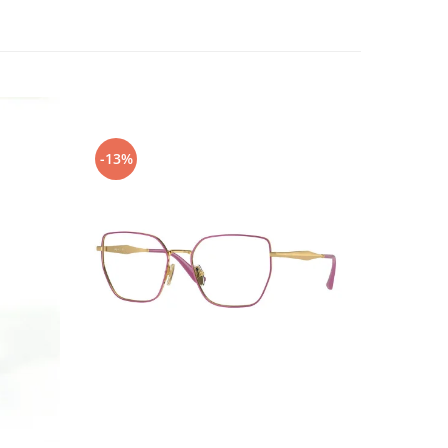
-13%
-24%