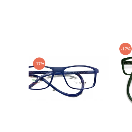
Emporio Armani
Escada
Furla
Gucci
Guess
Hackett London
-17%
Hugo Boss
J.F.Rey
-17%
Jaguar
Jean Louis Bertier
Just Cavalli
Miraflex
Mondoo
Montblanc
Moonlight
Nina Ricci
Ocean