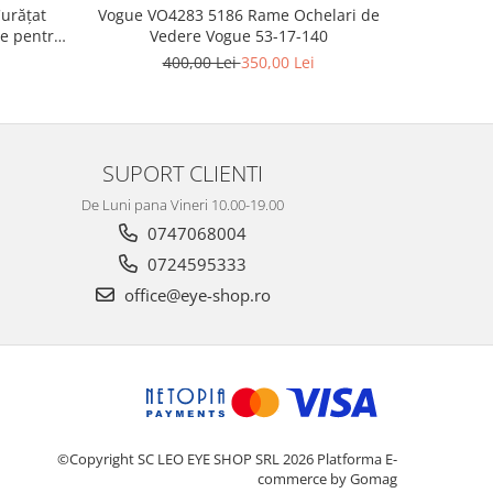
Vogue VO4283 5186 Rame Ochelari de
Cal
Curățat
Vedere Vogue 53-17-140
5
50ml
400,00 Lei
350,00 Lei
SUPORT CLIENTI
De Luni pana Vineri 10.00-19.00
0747068004
0724595333
office@eye-shop.ro
©Copyright SC LEO EYE SHOP SRL 2026
Platforma E-
commerce by Gomag