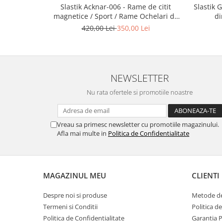
Point
Slastik Greedo 01
Slastik Acknar-006 - Rame de citit
Polaroid
di
magnetice / Sport / Rame Ochelari de
Vedere Slastik
Police
420,00 Lei
350,00 Lei
Porsche Design
Puma
Ray Ban
NEWSLETTER
Romeo Careye
Silhouette
Nu rata ofertele si promotiile noastre
Slastik
Stepper Titan
Vreau sa primesc newsletter cu promotiile magazinului.
Sunfire
Afla mai multe in
Politica de Confidentialitate
Swarovski
Titanflex
TOUS
MAGAZINUL MEU
CLIENTI
Versace
Vogue
Despre noi si produse
Metode de
Termeni si Conditii
Politica d
Zeiss
Politica de Confidentialitate
Garantia 