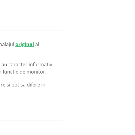
balajul
original
al
o
au caracter informativ
in functie de monitor.
e si pot sa difere in