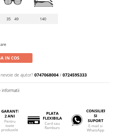
35 49
140
oare
A IN COS
 nevoie de ajutor?
0747068004
/
0724595333
informatii
CONSILIERE
GARANTIE
PLATA
SI
2 ANI
FLEXIBILA
SUPORT
Pentru
Card sau
toate
E-mail si
Ramburs
produsele
WhatsApp