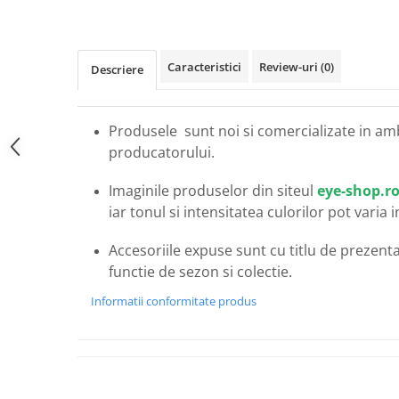
Carbon / Metal
Metal ( Aluminum )
Metal + Plastic
Caracteristici
Review-uri
(0)
Descriere
Titan + Aur
Titan + silicon
Ultem
Produsele sunt noi si comercializate in am
Brand
producatorului.
Ana Hickmann
Imaginile produselor din siteul
eye-shop.r
Ben.X
iar tonul si intensitatea culorilor pot varia 
Blumarine
Carolina Herrera
Accesoriile expuse sunt cu titlu de prezentar
Cazal
functie de sezon si colectie.
CK
Informatii conformitate produs
Converse
Cubista
Diesel
Dunhill