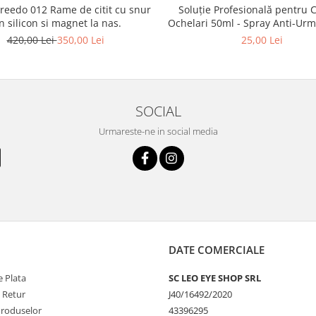
2 Rame de citit cu snur
Soluție Profesională pentru 
n silicon si magnet la nas.
Ochelari 50ml - Spray Anti-Urme pentru
Lentile, Ecrane și Optică 
420,00 Lei
350,00 Lei
25,00 Lei
SOCIAL
Urmareste-ne in social media
DATE COMERCIALE
 Plata
SC LEO EYE SHOP SRL
e Retur
J40/16492/2020
Produselor
43396295