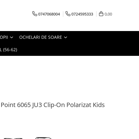
0747068004
0724595333
0,00
OPII
OCHELARI DE SOARE
 (56-62)
oint 6065 JU3 Clip-On Polarizat Kids