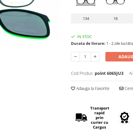
134
18
IN STOC
Durata de livrare:
1 - 2 zile lucrăt
ADAUG
Cod Produs:
point 6065JU3
Ai
Adauga la Favorite
Cere 
Transport
rapid
prin
curier cu
Cargus