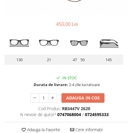
Lentile Subtiate
Patrati
Lentile 1.60
Cat Eye
Lentile 1.67
Butterfly
450,00 Lei
Lentile 1.70
Supradimensionati
Lentile 1.74
Browline
Lentile 1.76 AS
Dreptunghiulari
Lentile Heliomate ( Fotocromatice
Ovali
)
Polygonal
130
21
47 50
145
Lentile De Soare cu Dioptrii sau
Trapez
Fara
Material
IN STOC
Lentile cu Antireflex
Plastic + Acetat
Durata de livrare:
2-4 zile lucratoare
Lentile Bifocale
Metal
Lentile Prismatice ( Pentru
ADAUGA IN COS
Titan
Strabism )
Silicon
Cod Produs:
RB3447V 2620
Lentile destinate Conducatorilor
Lemn
Ai nevoie de ajutor?
0747068004
/
0724595333
Auto
Aur
ESSILOR Stellest
Acetat / Carbon
Adauga la Favorite
Cere informatii