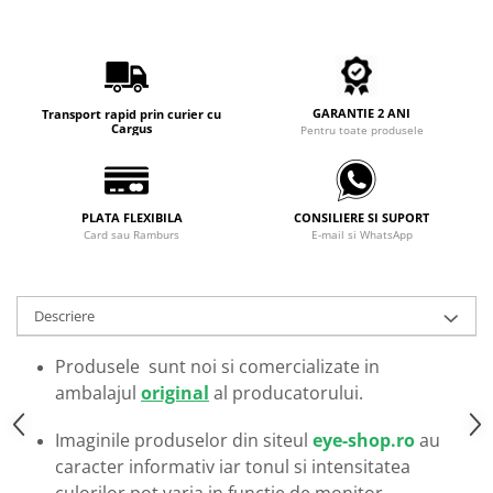
Carbon / Metal
Metal ( Aluminum )
Metal + Plastic
Titan + Aur
GARANTIE 2 ANI
Transport rapid prin curier cu
Titan + silicon
Cargus
Pentru toate produsele
Ultem
Brand
Ana Hickmann
PLATA FLEXIBILA
CONSILIERE SI SUPORT
Card sau Ramburs
E-mail si WhatsApp
Ben.X
Blumarine
Carolina Herrera
Descriere
Cazal
CK
Produsele sunt noi si comercializate in
Converse
ambalajul
original
al producatorului.
Cubista
Imaginile produselor din siteul
eye-shop.ro
au
Diesel
caracter informativ iar tonul si intensitatea
Dunhill
culorilor pot varia in functie de monitor.