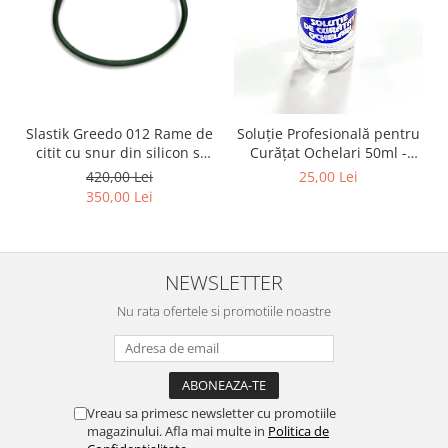
Point
Polaroid
Police
Porsche Design
Puma
Slastik Greedo 012 Rame de
Soluție Profesională pentru
Ray Ban
citit cu snur din silicon si
Curățat Ochelari 50ml -
Romeo Careye
magnet la nas.
Spray Anti-Urme pentru
420,00 Lei
25,00 Lei
Silhouette
Lentile, Ecrane și Optică
350,00 Lei
50ml
Slastik
Stepper Titan
Sunfire
NEWSLETTER
Swarovski
Nu rata ofertele si promotiile noastre
Titanflex
TOUS
Versace
Vogue
Vreau sa primesc newsletter cu promotiile
Zeiss
magazinului. Afla mai multe in
Politica de