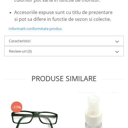
Emporio Armani
Escada
Accesoriile expuse sunt cu titlu de prezentare
Furla
si pot sa difere in functie de sezon si colectie.
Gucci
Informatii conformitate produs
Guess
Hackett London
Caracteristici
Hugo Boss
Review-uri
(0)
J.F.Rey
Jaguar
Jean Louis Bertier
PRODUSE SIMILARE
Just Cavalli
Miraflex
Mondoo
Montblanc
Moonlight
-17%
Nina Ricci
Ocean