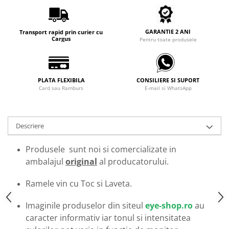
Carbon / Metal
Metal ( Aluminum )
GARANTIE 2 ANI
Metal + Plastic
Transport rapid prin curier cu
Cargus
Pentru toate produsele
Titan + Aur
Titan + silicon
Ultem
PLATA FLEXIBILA
CONSILIERE SI SUPORT
Brand
Card sau Ramburs
E-mail si WhatsApp
Ana Hickmann
Ben.X
Descriere
Blumarine
Carolina Herrera
Produsele sunt noi si comercializate in
Cazal
ambalajul
original
al producatorului.
CK
Converse
Ramele vin cu Toc si Laveta.
Cubista
Imaginile produselor din siteul
eye-shop.ro
au
Diesel
caracter informativ iar tonul si intensitatea
Dunhill