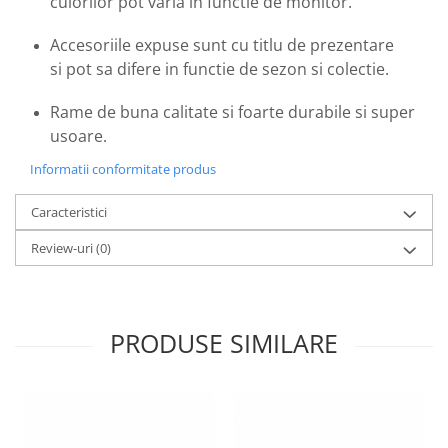
culorilor pot varia in functie de monitor.
Emporio Armani
Escada
Accesoriile expuse sunt cu titlu de prezentare
Furla
si pot sa difere in functie de sezon si colectie.
Gucci
Rame de buna calitate si foarte durabile si super
Guess
usoare.
Hackett London
Hugo Boss
Informatii conformitate produs
J.F.Rey
Caracteristici
Jaguar
Jean Louis Bertier
Review-uri
(0)
Just Cavalli
Miraflex
Mondoo
PRODUSE SIMILARE
Montblanc
Moonlight
Nina Ricci
Ocean