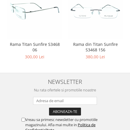
Point
Polaroid
Police
Porsche Design
Puma
Ray Ban
Rama Titan Sunfire S3468
Rama din Titan Sunfire
Romeo Careye
06
S3468 156
Silhouette
300,00 Lei
380,00 Lei
Slastik
Stepper Titan
Sunfire
NEWSLETTER
Swarovski
Nu rata ofertele si promotiile noastre
Titanflex
TOUS
Versace
Vogue
Vreau sa primesc newsletter cu promotiile
Zeiss
magazinului. Afla mai multe in
Politica de
Confidentialitate