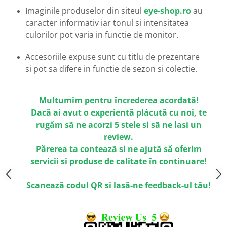
Emporio Armani
Imaginile produselor din siteul
eye-shop.ro
au
Escada
caracter informativ iar tonul si intensitatea
Furla
culorilor pot varia in functie de monitor.
Gucci
Accesoriile expuse sunt cu titlu de prezentare
Guess
si pot sa difere in functie de sezon si colectie.
Hackett London
Hugo Boss
J.F.Rey
Multumim pentru încrederea acordată!
Jaguar
Dacă ai avut o experientă plácută cu noi, te
rugăm sã ne acorzi 5 stele si sã ne lasi un
Jean Louis Bertier
review.
Just Cavalli
Părerea ta conteazã si ne ajutã să oferim
Miraflex
servicii si produse de calitate în continuare!
Mondoo
Montblanc
Scanează codul QR si lasă-ne feedback-ul tău!
Moonlight
Nina Ricci
Ocean