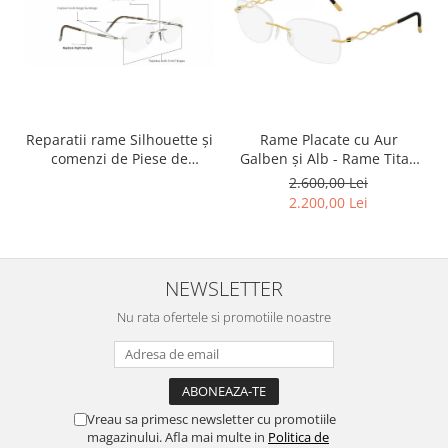
Reparatii rame Silhouette și
Rame Placate cu Aur
comenzi de Piese de
Galben și Alb - Rame Titan
schimb pentru rame
Silhouette Charming Diva
2.600,00 Lei
Silhouette
4456 80 6053 140 ( Rama
2.200,00 Lei
Titan Placată cu Aur 23kt )
NEWSLETTER
Nu rata ofertele si promotiile noastre
Vreau sa primesc newsletter cu promotiile
magazinului. Afla mai multe in
Politica de