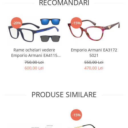
RECOMANDARI
-20%
-15%
Rame ochelari vedere
Emporio Armani EA3172
Emporio Armani EA4115
5021
57591W Clip-On
750,00 Lei
550,00 Lei
600,00 Lei
470,00 Lei
PRODUSE SIMILARE
-15%