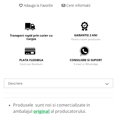
Carbon / Metal
Adauga la Favorite
Cere informatii
Metal ( Aluminum )
Metal + Plastic
Titan + Aur
Titan + silicon
GARANTIE 2 ANI
Transport rapid prin curier cu
Ultem
Cargus
Pentru toate produsele
Brand
Ana Hickmann
Ben.X
PLATA FLEXIBILA
CONSILIERE SI SUPORT
Card sau Ramburs
E-mail si WhatsApp
Blumarine
Carolina Herrera
Cazal
Descriere
CK
Converse
Cubista
Produsele sunt noi si comercializate in
Diesel
ambalajul
original
al producatorului.
Dunhill