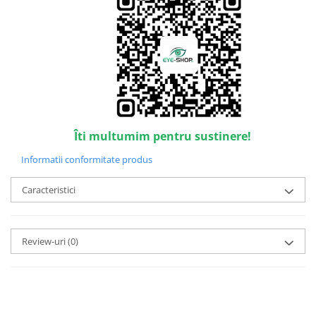
Point
Polaroid
Police
Porsche Design
Puma
Ray Ban
Romeo Careye
Silhouette
Îti multumim pentru sustinere!
Slastik
Informatii conformitate produs
Stepper Titan
Sunfire
Caracteristici
Swarovski
Titanflex
Review-uri
(0)
TOUS
Versace
Vogue
Zeiss