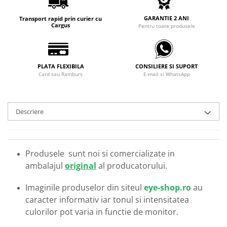
Carbon / Metal
Metal ( Aluminum )
GARANTIE 2 ANI
Transport rapid prin curier cu
Cargus
Pentru toate produsele
Metal + Plastic
Titan + Aur
Titan + silicon
PLATA FLEXIBILA
CONSILIERE SI SUPORT
Ultem
Card sau Ramburs
E-mail si WhatsApp
Brand
Ana Hickmann
Descriere
Ben.X
Blumarine
Carolina Herrera
Produsele sunt noi si comercializate in
Cazal
ambalajul
original
al producatorului.
CK
Converse
Imaginile produselor din siteul
eye-shop.ro
au
Cubista
caracter informativ iar tonul si intensitatea
Diesel
culorilor pot varia in functie de monitor.
Dunhill