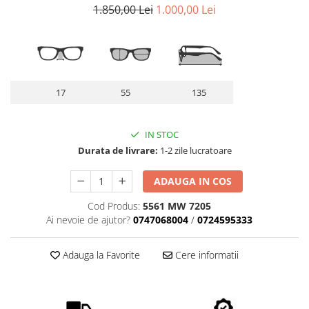
Lentile Subtiate
Patrati
1.850,00 Lei
1.000,00 Lei
Lentile 1.60
Cat Eye
Lentile 1.67
Butterfly
Lentile 1.70
Supradimensionati
Lentile 1.74
Browline
17
55
135
Lentile 1.76 AS
Dreptunghiulari
Lentile Heliomate ( Fotocromatice
Ovali
)
Polygonal
IN STOC
Lentile De Soare cu Dioptrii sau
Durata de livrare:
1-2 zile lucratoare
Trapez
Fara
Material
ADAUGA IN COS
Lentile cu Antireflex
Plastic + Acetat
Lentile Bifocale
Cod Produs:
5561 MW 7205
Metal
Ai nevoie de ajutor?
0747068004
/
0724595333
Lentile Prismatice ( Pentru
Titan
Strabism )
Silicon
Adauga la Favorite
Cere informatii
Lentile destinate Conducatorilor
Lemn
Auto
Aur
ESSILOR Stellest
Acetat / Carbon