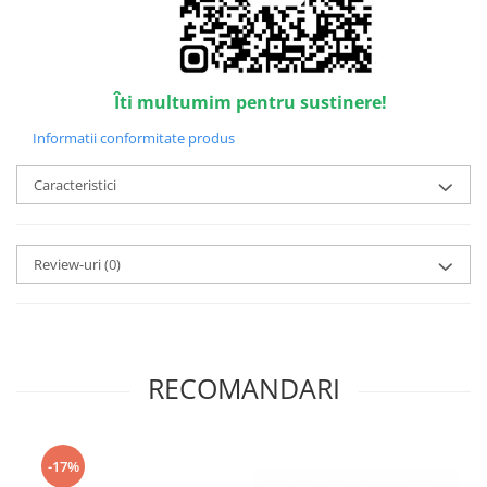
Point
Polaroid
Police
Porsche Design
Îti multumim pentru sustinere!
Puma
Informatii conformitate produs
Ray Ban
Romeo Careye
Caracteristici
Silhouette
Slastik
Stepper Titan
Review-uri
(0)
Sunfire
Swarovski
Titanflex
TOUS
RECOMANDARI
Versace
Vogue
Zeiss
-17%