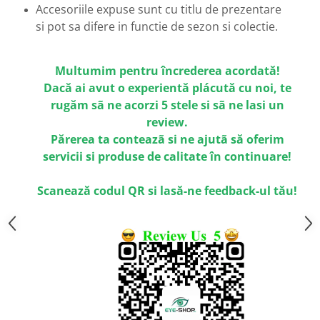
Emporio Armani
Accesoriile expuse sunt cu titlu de prezentare
si pot sa difere in functie de sezon si colectie.
Escada
Furla
Gucci
Multumim pentru încrederea acordată!
Guess
Dacă ai avut o experientă plácută cu noi, te
Hackett London
rugăm sã ne acorzi 5 stele si sã ne lasi un
Hugo Boss
review.
J.F.Rey
Părerea ta conteazã si ne ajutã să oferim
servicii si produse de calitate în continuare!
Jaguar
Jean Louis Bertier
Scanează codul QR si lasă-ne feedback-ul tău!
Just Cavalli
Miraflex
Mondoo
Montblanc
Moonlight
Nina Ricci
Ocean