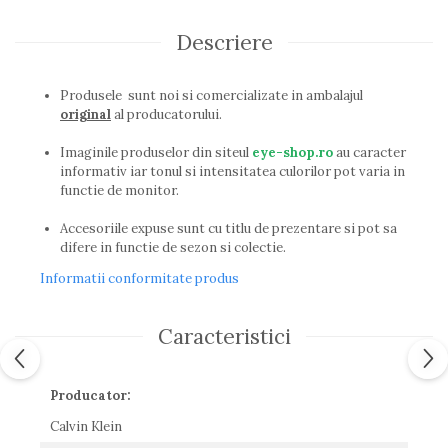
Guess
Hackett London
Descriere
Hugo Boss
J.F.Rey
Produsele sunt noi si comercializate in ambalajul
Jaguar
original
al producatorului.
Jean Louis Bertier
Imaginile produselor din siteul
eye-shop.ro
au caracter
Just Cavalli
informativ iar tonul si intensitatea culorilor pot varia in
Miraflex
functie de monitor.
Mondoo
Montblanc
Accesoriile expuse sunt cu titlu de prezentare si pot sa
difere in functie de sezon si colectie.
Moonlight
Nina Ricci
Informatii conformitate produs
Ocean
Point
Caracteristici
Polaroid
Police
Porsche Design
Producator:
Puma
Calvin Klein
Ray Ban