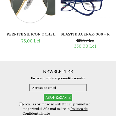
SLASTI
PERNITE SILICON OCHELARI VEDERE SI SOARE RAY BAN 
420,00 Lei
75,00 Lei
350,00 Lei
NEWSLETTER
Nu rata ofertele si promotiile noastre
Vreau sa primesc newsletter cu promotiile
magazinului. Afla mai multe in
Politica de
Confidentialitate