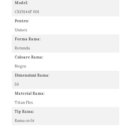
Model:
Romeo Careye
CK19144F 001
Silhouette
Slastik
Pentru:
Stepper Titan
Unisex
Sunfire
Forma Rama:
Swarovski
Titanflex
Rotunda
TOUS
Culoare Rama:
Versace
Negru
Vogue
Dimensiuni Rama:
Zeiss
50
Material Rama:
Titan Flex
Tip Rama:
Rama cu fir