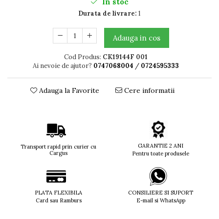
In stoc
Titan + Aur
Durata de livrare:
1
Titan + silicon
Ultem
Adauga in cos
Brand
Cod Produs:
CK19144F 001
Ana Hickmann
Ai nevoie de ajutor?
0747068004
/
0724595333
Ben.X
Blumarine
Adauga la Favorite
Cere informatii
Carolina Herrera
Cazal
CK
Converse
Cubista
GARANTIE 2 ANI
Transport rapid prin curier cu
Cargus
Diesel
Pentru toate produsele
Dunhill
Emporio Armani
Escada
PLATA FLEXIBILA
CONSILIERE SI SUPORT
Furla
Card sau Ramburs
E-mail si WhatsApp
Gucci