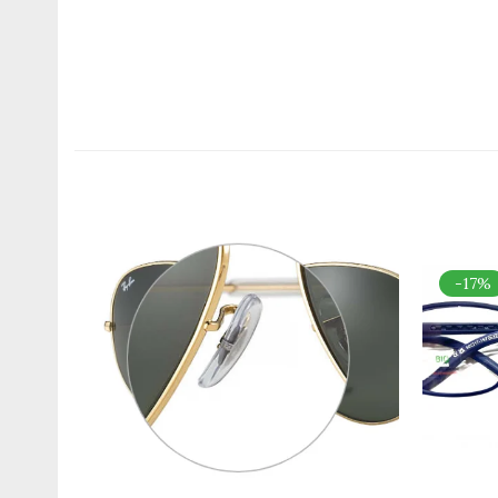
Romeo Careye
Silhouette
Slastik
Stepper Titan
Sunfire
Swarovski
Titanflex
TOUS
Versace
Vogue
-17%
Zeiss