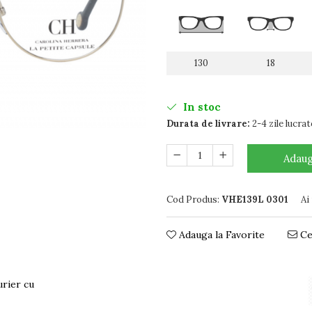
130
18
In stoc
Durata de livrare:
2-4 zile lucra
Adaug
Cod Produs:
VHE139L 0301
Ai
Adauga la Favorite
Ce
urier cu