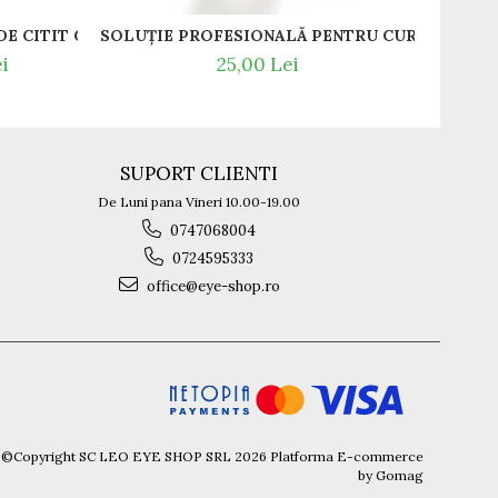
T / RAME OCHELARI DE VEDERE SLASTIK
GREEDO 012 RAME DE CITIT CU SNUR DIN SILICON SI MAGNET LA NAS.
i
25,00 Lei
SUPORT CLIENTI
De Luni pana Vineri 10.00-19.00
0747068004
0724595333
office@eye-shop.ro
©Copyright SC LEO EYE SHOP SRL 2026
Platforma E-commerce
by Gomag