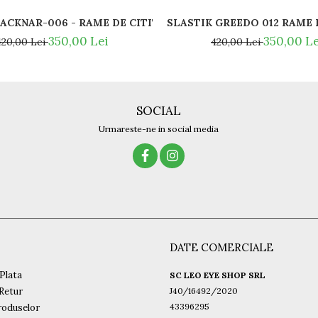
SLASTIK ACKNAR-006 - RAME DE CITIT MAGNETICE / SPOR
Y BAN - RAY BAN NOSE PADS -
SLASTIK 
350,00 Lei
350,00 Le
420,00 Lei
420,00 Lei
SOCIAL
Urmareste-ne in social media
DATE COMERCIALE
Plata
SC LEO EYE SHOP SRL
 Retur
J40/16492/2020
43396295
roduselor