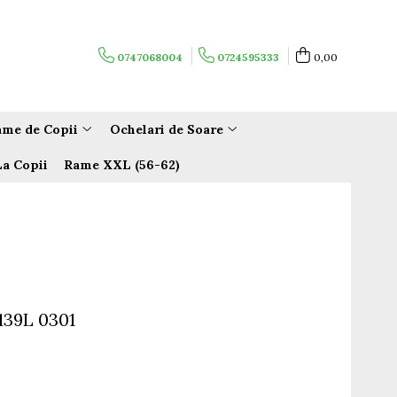
0747068004
0724595333
0,00
me de Copii
Ochelari de Soare
La Copii
Rame XXL (56-62)
139L 0301