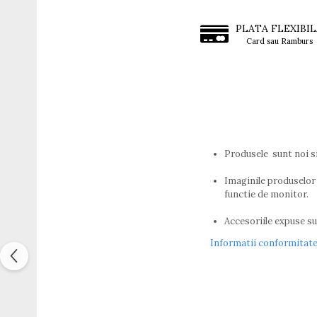
Titan + Aur
PLATA FLEXIBIL
Titan + silicon
Card sau Ramburs
Ultem
Brand
Ana Hickmann
Ben.X
Blumarine
Carolina Herrera
Produsele sunt noi s
Cazal
CK
Imaginile produselor 
Converse
functie de monitor.
Cubista
Accesoriile expuse sun
Diesel
Dunhill
Informatii conformitat
Emporio Armani
Escada
Furla
Gucci