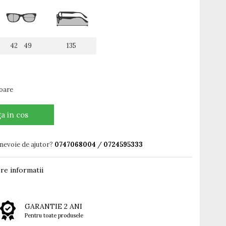
42 49
135
toare
a in cos
 nevoie de ajutor?
0747068004
/
0724595333
re informatii
GARANTIE 2 ANI
Pentru toate produsele