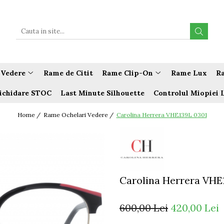
 Vedere
Rame de Citit
Rame Clip-On
Rame Lux
Ra
ichidare STOC
Last Minute Silhouette
Controlul Miopiei 
Home /
Rame Ochelari Vedere /
Carolina Herrera VHE139L 0301
Carolina Herrera VHE
600,00 Lei
420,00 Lei