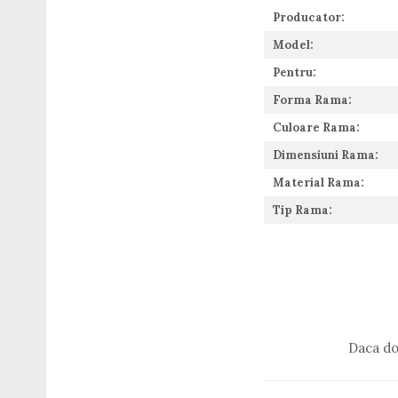
Guess
Producator:
Hackett London
Model:
Hugo Boss
Pentru:
J.F.Rey
Jaguar
Forma Rama:
Jean Louis Bertier
Culoare Rama:
Just Cavalli
Dimensiuni Rama:
Miraflex
Mondoo
Material Rama:
Montblanc
Tip Rama:
Moonlight
Nina Ricci
Ocean
Point
Polaroid
Police
Daca do
Porsche Design
Puma
Ray Ban