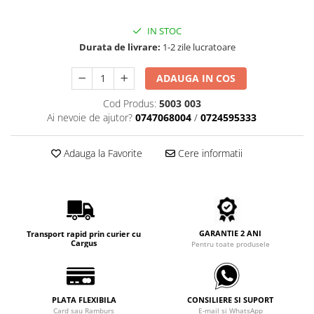
Carbon / Metal
Metal ( Aluminum )
IN STOC
Metal + Plastic
Durata de livrare:
1-2 zile lucratoare
Titan + Aur
ADAUGA IN COS
Titan + silicon
Ultem
Cod Produs:
5003 003
Brand
Ai nevoie de ajutor?
0747068004
/
0724595333
Ana Hickmann
Adauga la Favorite
Cere informatii
Ben.X
Blumarine
Carolina Herrera
Cazal
CK
GARANTIE 2 ANI
Transport rapid prin curier cu
Cargus
Pentru toate produsele
Converse
Cubista
Diesel
PLATA FLEXIBILA
CONSILIERE SI SUPORT
Dunhill
Card sau Ramburs
E-mail si WhatsApp