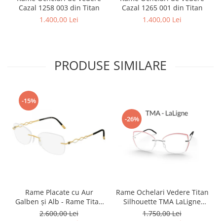
Cazal 1258 003 din Titan
Cazal 1265 001 din Titan
1.400,00 Lei
1.400,00 Lei
PRODUSE SIMILARE
-15%
-26%
Rame Ochelari Vedere Titan
Rame Placate cu Aur
Silhouette TMA LaLigne
Galben și Alb - Rame Titan
5568 MJ 6760 Orchid
Silhouette Charming Diva
1.750,00 Lei
2.600,00 Lei
4456 80 6053 140 ( Rama