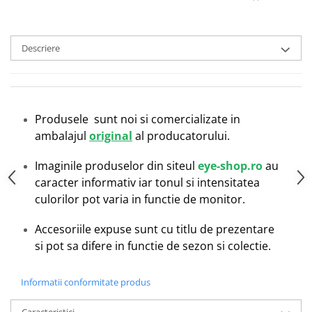
Emporio Armani
Escada
Furla
Descriere
Gucci
Guess
Hackett London
Hugo Boss
Produsele sunt noi si comercializate in
J.F.Rey
ambalajul
original
al producatorului.
Jaguar
Imaginile produselor din siteul
eye-shop.ro
au
Jean Louis Bertier
caracter informativ iar tonul si intensitatea
Just Cavalli
culorilor pot varia in functie de monitor.
Miraflex
Mondoo
Accesoriile expuse sunt cu titlu de prezentare
Montblanc
si pot sa difere in functie de sezon si colectie.
Moonlight
Nina Ricci
Informatii conformitate produs
Ocean