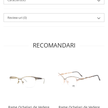
Caracteristici
Point
Polaroid
Police
Review-uri
(0)
Porsche Design
Puma
Ray Ban
Romeo Careye
RECOMANDARI
Silhouette
Slastik
Stepper Titan
Sunfire
Swarovski
Titanflex
TOUS
Versace
Vogue
Zeiss
Rame Ochelari de Vedere
Rame Ochelari de Vedere