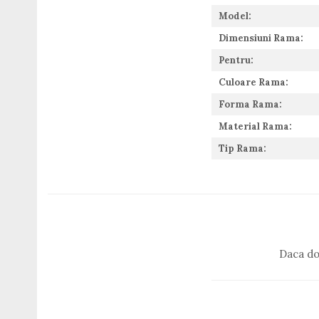
Guess
Model:
Hackett London
Dimensiuni Rama:
Hugo Boss
J.F.Rey
Pentru:
Jaguar
Culoare Rama:
Jean Louis Bertier
Forma Rama:
Just Cavalli
Material Rama:
Miraflex
Mondoo
Tip Rama:
Montblanc
Moonlight
Nina Ricci
Ocean
Point
Polaroid
Daca do
Police
Porsche Design
Puma
Ray Ban