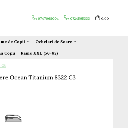
0747068004
0724595333
0,00
me de Copii
Ochelari de Soare
La Copii
Rame XXL (56-62)
2 C3
ere Ocean Titanium 8322 C3