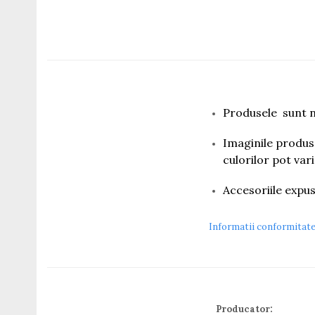
Titan + Aur
Titan + silicon
Ultem
Brand
Ana Hickmann
Ben.X
Produsele sunt n
Blumarine
Carolina Herrera
Imaginile produse
Cazal
culorilor pot var
CK
Converse
Accesoriile expus
Cubista
Diesel
Informatii conformitat
Dunhill
Emporio Armani
Escada
Furla
Gucci
Producator: