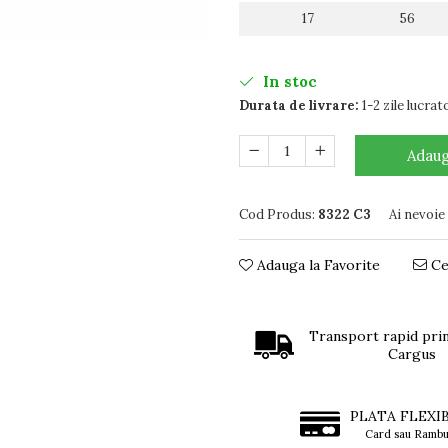
17
56
In stoc
Durata de livrare:
1-2 zile lucrat
Adaug
Cod Produs:
8322 C3
Ai nevoie
Adauga la Favorite
Ce
Transport rapid prin
Cargus
PLATA FLEXI
Card sau Rambu