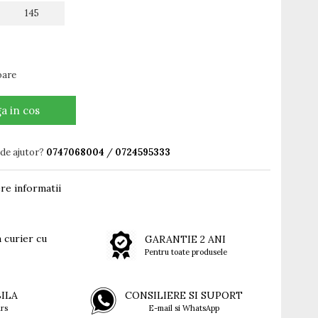
145
oare
a in cos
 de ajutor?
0747068004
/
0724595333
re informatii
 curier cu
GARANTIE 2 ANI
Pentru toate produsele
BILA
CONSILIERE SI SUPORT
rs
E-mail si WhatsApp