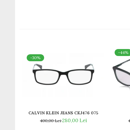
Romeo Careye
Silhouette
Slastik
Stepper Titan
Sunfire
Swarovski
Titanflex
-44%
TOUS
-30%
Versace
Vogue
Zeiss
CALVIN KLEIN JEANS CKJ476 075
280,00 Lei
400,00 Lei