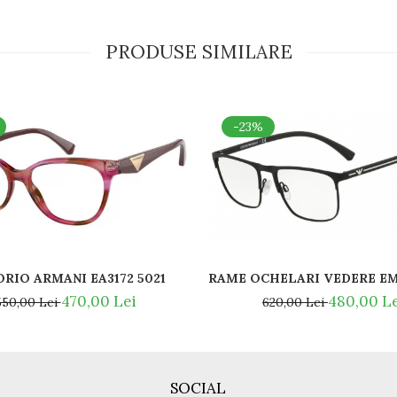
PRODUSE SIMILARE
-23%
RIO ARMANI EA3172 5021
RAME OCHELARI VEDERE EM
REPARATII SI PIESE DE SCHIMB PENTRU RAME VERSACE SI EMPORIO ARMANI
470,00 Lei
480,00 L
550,00 Lei
620,00 Lei
SOCIAL