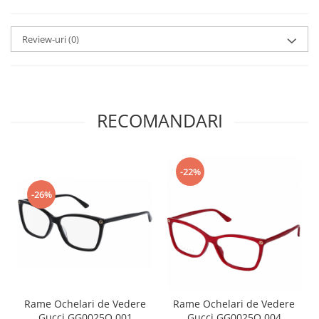
Point
Polaroid
Review-uri
(0)
Police
Porsche Design
Puma
Ray Ban
Romeo Careye
RECOMANDARI
Silhouette
Slastik
Stepper Titan
-22%
Sunfire
-26%
Swarovski
Titanflex
TOUS
Versace
Vogue
Zeiss
Rame Ochelari de Vedere
Rame Ochelari de Vedere
Gucci GG0025O 001
Gucci GG0025O 004