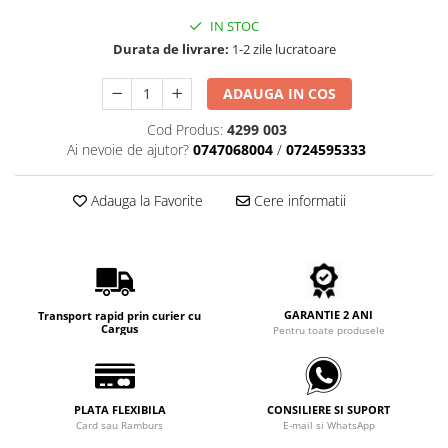
Carbon / Metal
IN STOC
Metal ( Aluminum )
Durata de livrare:
1-2 zile lucratoare
Metal + Plastic
Titan + Aur
ADAUGA IN COS
Titan + silicon
Cod Produs:
4299 003
Ultem
Ai nevoie de ajutor?
0747068004
/
0724595333
Brand
Ana Hickmann
Adauga la Favorite
Cere informatii
Ben.X
Blumarine
Carolina Herrera
Cazal
GARANTIE 2 ANI
Transport rapid prin curier cu
CK
Cargus
Pentru toate produsele
Converse
Cubista
Diesel
PLATA FLEXIBILA
CONSILIERE SI SUPORT
Card sau Ramburs
E-mail si WhatsApp
Dunhill