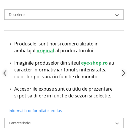
Emporio Armani
Escada
Descriere
Furla
Gucci
Guess
Hackett London
Produsele sunt noi si comercializate in
Hugo Boss
ambalajul
original
al producatorului.
J.F.Rey
Jaguar
Imaginile produselor din siteul
eye-shop.ro
au
caracter informativ iar tonul si intensitatea
Jean Louis Bertier
culorilor pot varia in functie de monitor.
Just Cavalli
Miraflex
Accesoriile expuse sunt cu titlu de prezentare
Mondoo
si pot sa difere in functie de sezon si colectie.
Montblanc
Moonlight
Informatii conformitate produs
Nina Ricci
Ocean
Caracteristici