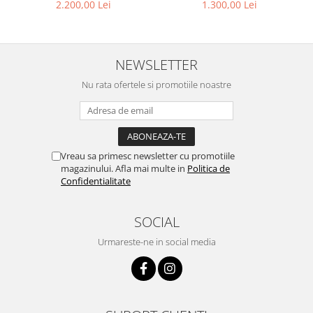
4456 80 6053 140 ( Rama
1.300,00 Lei
2.200,00 Lei
Titan Placată cu Aur 23kt )
NEWSLETTER
Nu rata ofertele si promotiile noastre
Vreau sa primesc newsletter cu promotiile
magazinului. Afla mai multe in
Politica de
Confidentialitate
SOCIAL
Urmareste-ne in social media