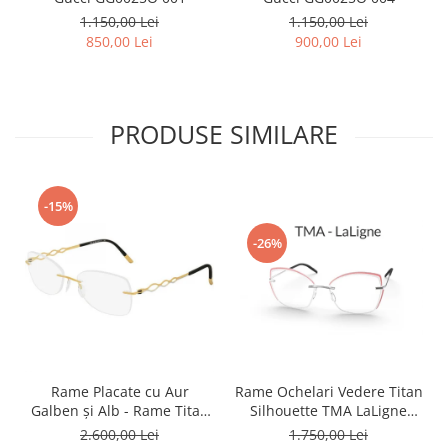
1.150,00 Lei
1.150,00 Lei
850,00 Lei
900,00 Lei
PRODUSE SIMILARE
-15%
-26%
Rame Ochelari Vedere Titan
Rame Placate cu Aur
Silhouette TMA LaLigne
Galben și Alb - Rame Titan
5568 MJ 6760 Orchid
Silhouette Charming Diva
1.750,00 Lei
2.600,00 Lei