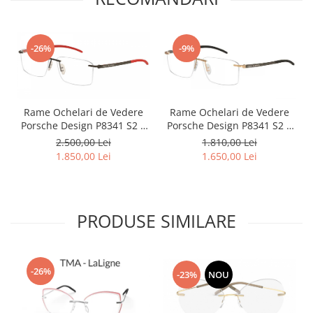
Point
Polaroid
Police
-26%
-9%
Porsche Design
Puma
Ray Ban
Rame Ochelari de Vedere
Rame Ochelari de Vedere
Romeo Careye
Porsche Design P8341 S2 A
Porsche Design P8341 S2 B
Silhouette
Titan Carbon
Titan
2.500,00 Lei
1.810,00 Lei
Slastik
1.850,00 Lei
1.650,00 Lei
Stepper Titan
Sunfire
Swarovski
PRODUSE SIMILARE
Titanflex
TOUS
Versace
-26%
-23%
NOU
Vogue
Zeiss