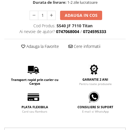
Durata de livrare:
1-2 zile lucratoare
Carbon / Metal
Metal ( Aluminum )
ADAUGA IN COS
Metal + Plastic
Cod Produs:
5540 JF 7110 Titan
Titan + Aur
Ai nevoie de ajutor?
0747068004
/
0724595333
Titan + silicon
Ultem
Adauga la Favorite
Cere informatii
Brand
Ana Hickmann
Ben.X
Blumarine
GARANTIE 2 ANI
Carolina Herrera
Transport rapid prin curier cu
Cargus
Pentru toate produsele
Cazal
CK
Converse
PLATA FLEXIBILA
CONSILIERE SI SUPORT
Cubista
Card sau Ramburs
E-mail si WhatsApp
Diesel
Dunhill