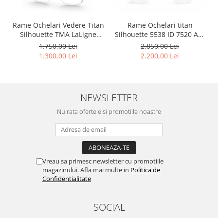
Rame Ochelari Vedere Titan
Rame Ochelari titan
Silhouette TMA LaLigne
Silhouette 5538 ID 7520 Aur
5568 MJ 6760 Orchid
23K
1.750,00 Lei
2.850,00 Lei
1.300,00 Lei
2.200,00 Lei
NEWSLETTER
Nu rata ofertele si promotiile noastre
Vreau sa primesc newsletter cu promotiile
magazinului. Afla mai multe in
Politica de
Confidentialitate
SOCIAL