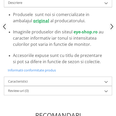
Emporio Armani
Descriere
Escada
Produsele sunt noi si comercializate in
Furla
ambalajul
original
al producatorului.
Gucci
Guess
Imaginile produselor din siteul
eye-shop.ro
au
Hackett London
caracter informativ iar tonul si intensitatea
Hugo Boss
culorilor pot varia in functie de monitor.
J.F.Rey
Accesoriile expuse sunt cu titlu de prezentare
Jaguar
si pot sa difere in functie de sezon si colectie.
Jean Louis Bertier
Just Cavalli
Informatii conformitate produs
Miraflex
Caracteristici
Mondoo
Montblanc
Review-uri
(0)
Moonlight
Nina Ricci
Ocean
RECOMANDARI