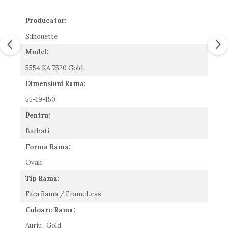
Romeo Careye
Producator:
Silhouette
Slastik
Silhouette
Stepper Titan
Model:
Sunfire
5554 KA 7520 Gold
Swarovski
Titanflex
Dimensiuni Rama:
TOUS
55-19-150
Versace
Pentru:
Vogue
Barbati
Zeiss
Forma Rama:
Ovali
Tip Rama:
Fara Rama / FrameLess
Culoare Rama:
Auriu , Gold