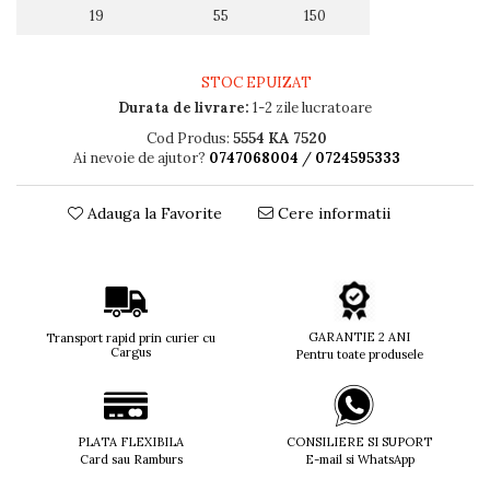
19
55
150
Titan + Aur
Titan + silicon
Ultem
STOC EPUIZAT
Brand
Durata de livrare:
1-2 zile lucratoare
Ana Hickmann
Cod Produs:
5554 KA 7520
Ai nevoie de ajutor?
0747068004
/
0724595333
Ben.X
Blumarine
Adauga la Favorite
Cere informatii
Carolina Herrera
Cazal
CK
Converse
Cubista
GARANTIE 2 ANI
Transport rapid prin curier cu
Diesel
Cargus
Pentru toate produsele
Dunhill
Emporio Armani
Escada
PLATA FLEXIBILA
CONSILIERE SI SUPORT
Furla
Card sau Ramburs
E-mail si WhatsApp
Gucci