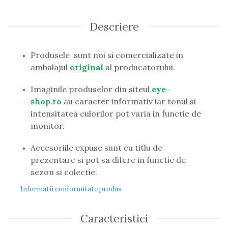
Guess
Hackett London
Descriere
Hugo Boss
J.F.Rey
Produsele sunt noi si comercializate in
Jaguar
ambalajul
original
al producatorului.
Jean Louis Bertier
Just Cavalli
Imaginile produselor din siteul
eye-
Miraflex
shop.ro
au caracter informativ iar tonul si
Mondoo
intensitatea culorilor pot varia in functie de
Montblanc
monitor.
Moonlight
Nina Ricci
Accesoriile expuse sunt cu titlu de
Ocean
prezentare si pot sa difere in functie de
Point
sezon si colectie.
Polaroid
Informatii conformitate produs
Police
Porsche Design
Puma
Caracteristici
Ray Ban