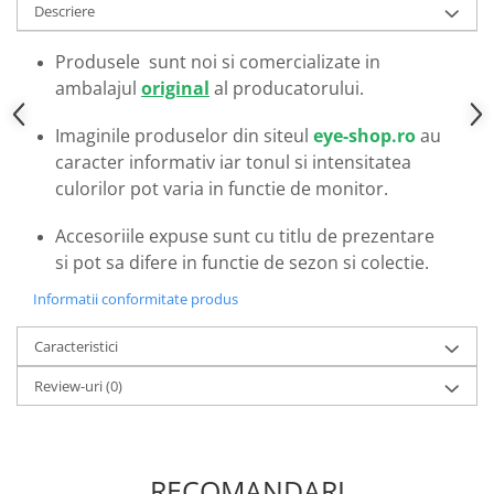
Emporio Armani
Descriere
Escada
Produsele sunt noi si comercializate in
Furla
ambalajul
original
al producatorului.
Gucci
Guess
Imaginile produselor din siteul
eye-shop.ro
au
Hackett London
caracter informativ iar tonul si intensitatea
Hugo Boss
culorilor pot varia in functie de monitor.
J.F.Rey
Accesoriile expuse sunt cu titlu de prezentare
Jaguar
si pot sa difere in functie de sezon si colectie.
Jean Louis Bertier
Just Cavalli
Informatii conformitate produs
Miraflex
Caracteristici
Mondoo
Montblanc
Review-uri
(0)
Moonlight
Nina Ricci
Ocean
RECOMANDARI