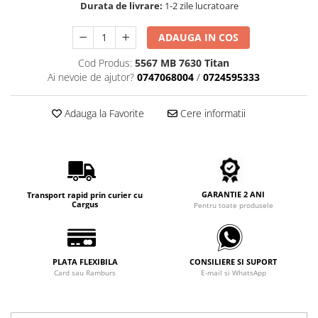
Durata de livrare:
1-2 zile lucratoare
Carbon / Metal
Metal ( Aluminum )
ADAUGA IN COS
Metal + Plastic
Cod Produs:
5567 MB 7630 Titan
Titan + Aur
Ai nevoie de ajutor?
0747068004
/
0724595333
Titan + silicon
Ultem
Adauga la Favorite
Cere informatii
Brand
Ana Hickmann
Ben.X
Blumarine
GARANTIE 2 ANI
Carolina Herrera
Transport rapid prin curier cu
Cargus
Pentru toate produsele
Cazal
CK
Converse
PLATA FLEXIBILA
CONSILIERE SI SUPORT
Cubista
Card sau Ramburs
E-mail si WhatsApp
Diesel
Dunhill