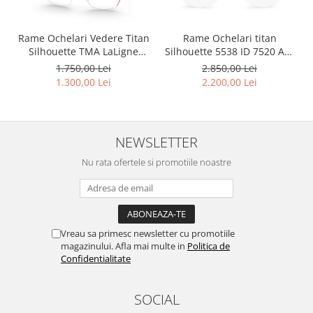
Rame Ochelari Vedere Titan
Rame Ochelari titan
Silhouette TMA LaLigne
Silhouette 5538 ID 7520 Aur
5568 MJ 6760 Orchid
23K
1.750,00 Lei
2.850,00 Lei
1.300,00 Lei
2.200,00 Lei
NEWSLETTER
Nu rata ofertele si promotiile noastre
Vreau sa primesc newsletter cu promotiile
magazinului. Afla mai multe in
Politica de
Confidentialitate
SOCIAL