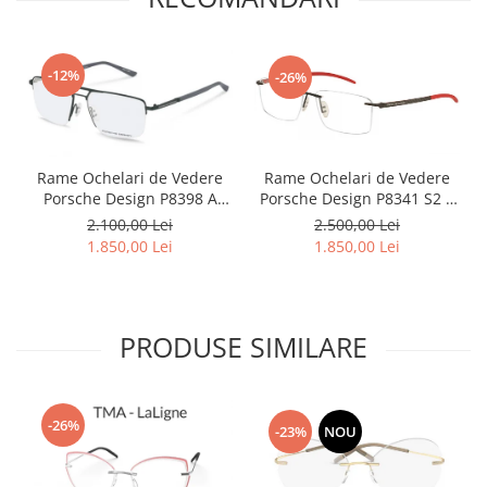
Point
Polaroid
Police
-12%
-26%
Porsche Design
Puma
Ray Ban
Romeo Careye
Rame Ochelari de Vedere
Rame Ochelari de Vedere
Porsche Design P8341 S2 A
Porsche Design P8398 A
Silhouette
Titan Carbon
Titan
2.500,00 Lei
2.100,00 Lei
Slastik
1.850,00 Lei
1.850,00 Lei
Stepper Titan
Sunfire
Swarovski
PRODUSE SIMILARE
Titanflex
TOUS
Versace
-26%
Vogue
-23%
NOU
Zeiss