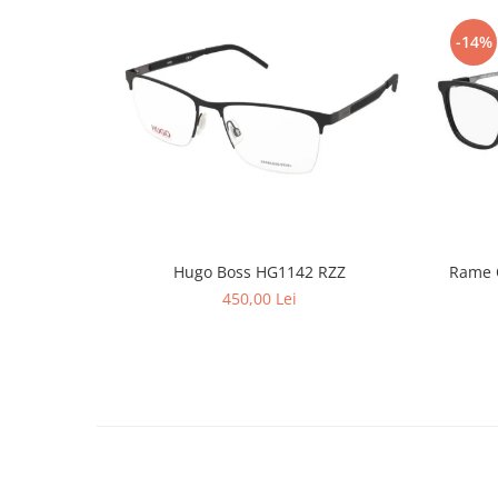
Point
Polaroid
-14%
Police
Porsche Design
Puma
Ray Ban
Romeo Careye
Silhouette
Slastik
Stepper Titan
Hugo Boss HG1142 RZZ
Rame 
Sunfire
450,00 Lei
Swarovski
Titanflex
TOUS
Versace
Vogue
Zeiss