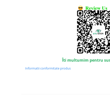
Emporio Armani
Escada
Furla
Gucci
Guess
Hackett London
Hugo Boss
J.F.Rey
Jaguar
Îti multumim pentru su
Jean Louis Bertier
Just Cavalli
Informatii conformitate produs
Miraflex
Mondoo
Montblanc
Moonlight
Nina Ricci
Ocean