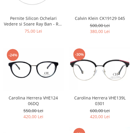
Lentile Subtiate
Patrati
Lentile 1.60
Cat Eye
Lentile 1.67
Calvin Klein CK19129 045
Pernite Silicon Ochelari
Butterfly
Vedere si Soare Ray Ban - Ray
Lentile 1.70
500,00 Lei
Supradimensionati
Ban Nose Pads -
75,00 Lei
380,00 Lei
Lentile 1.74
Browline
Lentile 1.76 AS
Dreptunghiulari
Lentile Heliomate ( Fotocromatice
Ovali
)
-30%
-24%
Polygonal
Lentile De Soare cu Dioptrii sau
Trapez
Fara
Material
Lentile cu Antireflex
Plastic + Acetat
Lentile Bifocale
Metal
Lentile Prismatice ( Pentru
Titan
Carolina Herrera VHE124
Carolina Herrera VHE139L
Strabism )
06DQ
0301
Silicon
550,00 Lei
600,00 Lei
Lentile destinate Conducatorilor
Lemn
420,00 Lei
420,00 Lei
Auto
Aur
ESSILOR Stellest
Acetat / Carbon