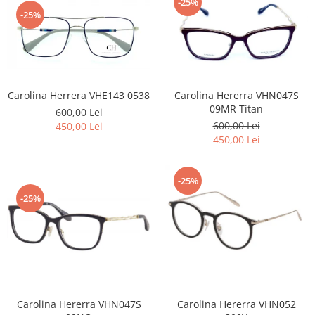
-25%
Carbon / Metal
-25%
Metal ( Aluminum )
Metal + Plastic
Titan + Aur
Titan + silicon
Carolina Herrera VHE143 0538
Carolina Hererra VHN047S
Ultem
09MR Titan
600,00 Lei
Brand
600,00 Lei
450,00 Lei
450,00 Lei
Ana Hickmann
Ben.X
Blumarine
-25%
Carolina Herrera
-25%
Cazal
CK
Converse
Cubista
Diesel
Carolina Hererra VHN047S
Carolina Hererra VHN052
Dunhill