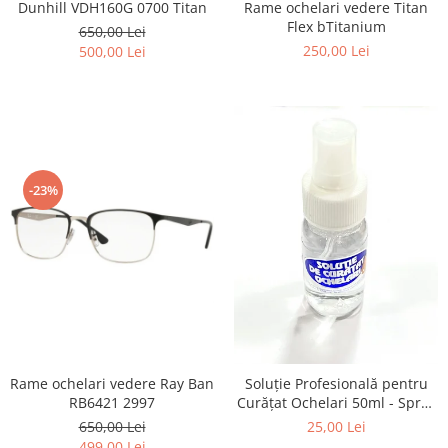
Point
Dunhill VDH160G 0700 Titan
Rame ochelari vedere Titan
Flex bTitanium
Polaroid
650,00 Lei
250,00 Lei
500,00 Lei
Police
Porsche Design
Puma
Ray Ban
Romeo Careye
Silhouette
-23%
Slastik
Stepper Titan
Sunfire
Swarovski
Titanflex
TOUS
Versace
Rame ochelari vedere Ray Ban
Soluție Profesională pentru
Vogue
RB6421 2997
Curățat Ochelari 50ml - Spray
Zeiss
Anti-Urme pentru Lentile,
650,00 Lei
25,00 Lei
Ecrane și Optică 50ml
499,00 Lei