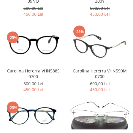
09NQ
300Y
Emporio Armani
600,00 Lei
600,00 Lei
Escada
450,00 Lei
450,00 Lei
Furla
Gucci
-25%
Guess
-25%
Hackett London
Hugo Boss
J.F.Rey
Jaguar
Carolina Hererra VHN588S
Carolina Hererra VHN590M
Jean Louis Bertier
0700
0700
Just Cavalli
600,00 Lei
600,00 Lei
Miraflex
450,00 Lei
450,00 Lei
Mondoo
Montblanc
-23%
Moonlight
Nina Ricci
Ocean