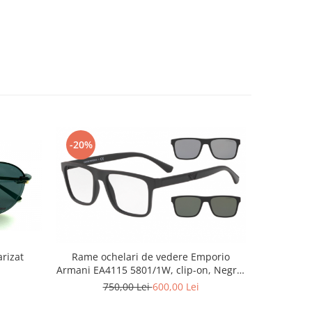
-20%
rizat
Rame ochelari de vedere Emporio
Point 6066 C
Armani EA4115 5801/1W, clip-on, Negru,
54mm
750,00 Lei
600,00 Lei