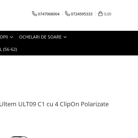
0747068004
0724595333
0,00
OPII
OCHELARI DE SOARE
 (56-62)
ltem ULT09 C1 cu 4 ClipOn Polarizate