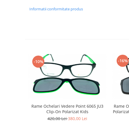
Emporio Armani
Informatii conformitate produs
Escada
Furla
Gucci
Guess
Hackett London
Hugo Boss
J.F.Rey
-16%
-10%
Jaguar
Jean Louis Bertier
Just Cavalli
Miraflex
Mondoo
Montblanc
Rame Ochelari Vedere Point 6065 JU3
Rame Oc
Moonlight
Clip-On Polarizat Kids
Polariza
Nina Ricci
420,00 Lei
380,00 Lei
Ocean