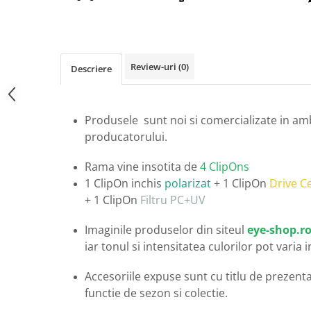
Carbon / Metal
Metal ( Aluminum )
Metal + Plastic
Titan + Aur
Review-uri
(0)
Descriere
Titan + silicon
Ultem
Brand
Produsele sunt noi si comercializate in am
producatorului.
Ana Hickmann
Ben.X
Rama vine insotita de
4 ClipOns
Blumarine
1 ClipOn inchis
polarizat
+ 1 ClipOn
Drive C
Carolina Herrera
+ 1 ClipOn
Filtru PC+UV
Cazal
CK
Imaginile produselor din siteul
eye-shop.r
iar tonul si intensitatea culorilor pot varia 
Converse
Cubista
Accesoriile expuse sunt cu titlu de prezentar
Diesel
functie de sezon si colectie.
Dunhill