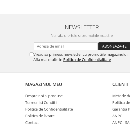
Point
Polaroid
Police
Porsche Design
NEWSLETTER
Puma
Nu rata ofertele si promotiile noastre
Ray Ban
Romeo Careye
Silhouette
Vreau sa primesc newsletter cu promotiile magazinului.
Afla mai multe in
Politica de Confidentialitate
Slastik
Stepper Titan
Sunfire
MAGAZINUL MEU
CLIENTI
Swarovski
Titanflex
Despre noi si produse
Metode de
TOUS
Termeni si Conditii
Politica d
Versace
Politica de Confidentialitate
Garantia 
Vogue
Politica de livrare
ANPC
Zeiss
Contact
ANPC - SA