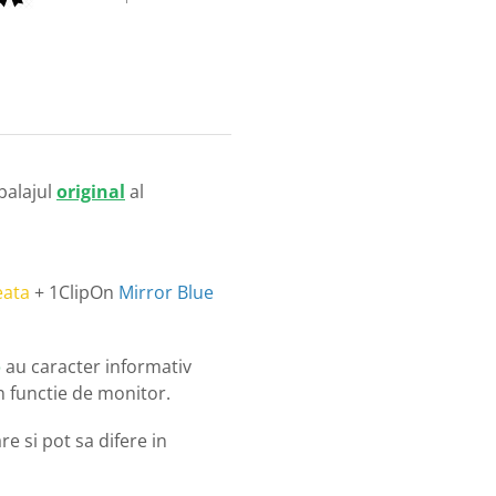
balajul
original
al
eata
+ 1ClipOn
Mirror Blue
o
au caracter informativ
in functie de monitor.
e si pot sa difere in