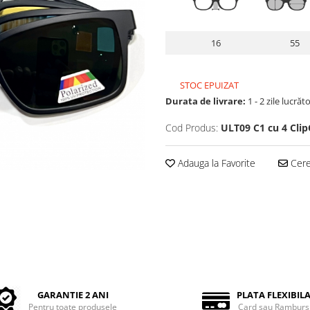
16
55
STOC EPUIZAT
Durata de livrare:
1 - 2 zile lucrăt
Cod Produs:
ULT09 C1 cu 4 Cli
Adauga la Favorite
Cere 
GARANTIE 2 ANI
PLATA FLEXIBIL
Pentru toate produsele
Card sau Ramburs