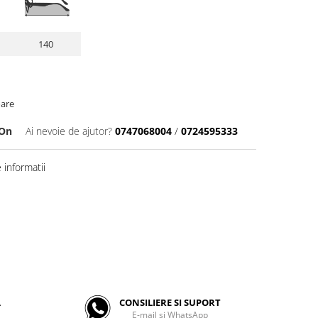
140
oare
pOn
Ai nevoie de ajutor?
0747068004
/
0724595333
informatii
A
CONSILIERE SI SUPORT
E-mail si WhatsApp