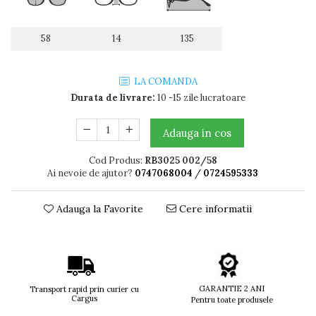
Titan + Aur
Titan + silicon
58
14
135
Ultem
Brand
LA COMANDA
Ana Hickmann
Durata de livrare:
10 -15 zile lucratoare
Ben.X
Blumarine
Adauga in cos
Carolina Herrera
Cazal
Cod Produs:
RB3025 002/58
CK
Ai nevoie de ajutor?
0747068004
/
0724595333
Converse
Cubista
Adauga la Favorite
Cere informatii
Diesel
Dunhill
Emporio Armani
Escada
GARANTIE 2 ANI
Furla
Transport rapid prin curier cu
Cargus
Pentru toate produsele
Gucci