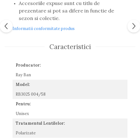
Accesoriile expuse sunt cu titlu de
Romeo Careye
prezentare si pot sa difere in functie de
Silhouette
sezon si colectie.
Slastik
Informatii conformitate produs
Stepper Titan
Sunfire
Swarovski
Caracteristici
Titanflex
TOUS
Producator:
Versace
Vogue
Ray Ban
Zeiss
Model:
RB3025 004/58
Pentru:
Unisex
Tratamentul Lentilelor:
Polarizate