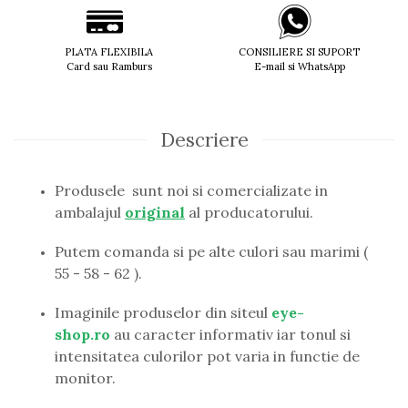
Guess
Hackett London
PLATA FLEXIBILA
CONSILIERE SI SUPORT
Hugo Boss
Card sau Ramburs
E-mail si WhatsApp
J.F.Rey
Jaguar
Jean Louis Bertier
Descriere
Just Cavalli
Miraflex
Mondoo
Produsele sunt noi si comercializate in
Montblanc
ambalajul
original
al producatorului.
Moonlight
Putem comanda si pe alte culori sau marimi (
Nina Ricci
55 - 58 - 62 ).
Ocean
Point
Imaginile produselor din siteul
eye-
Polaroid
shop.ro
au caracter informativ iar tonul si
Police
intensitatea culorilor pot varia in functie de
Porsche Design
monitor.
Puma
Ray Ban