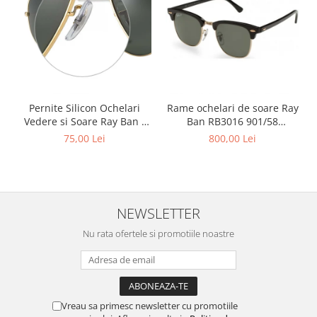
Point
Polaroid
Police
Porsche Design
Puma
Ray Ban
Pernite Silicon Ochelari
Rame ochelari de soare Ray
Romeo Careye
Vedere si Soare Ray Ban -
Ban RB3016 901/58
Silhouette
Ray Ban Nose Pads -
Clubmaster Polarizati
75,00 Lei
800,00 Lei
Slastik
Stepper Titan
Sunfire
Swarovski
NEWSLETTER
Titanflex
Nu rata ofertele si promotiile noastre
TOUS
Versace
Vogue
Zeiss
Vreau sa primesc newsletter cu promotiile