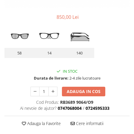
Lentile Subtiate
Patrati
Lentile 1.60
Cat Eye
850,00 Lei
Lentile 1.67
Butterfly
Lentile 1.70
Supradimensionati
Lentile 1.74
Browline
Lentile 1.76 AS
Dreptunghiulari
Lentile Heliomate ( Fotocromatice
Ovali
58
14
140
)
Polygonal
Lentile De Soare cu Dioptrii sau
Trapez
Fara
IN STOC
Material
Durata de livrare:
2-4 zile lucratoare
Lentile cu Antireflex
Plastic + Acetat
Lentile Bifocale
Metal
ADAUGA IN COS
Lentile Prismatice ( Pentru
Titan
Cod Produs:
RB3689 9064/O9
Strabism )
Silicon
Ai nevoie de ajutor?
0747068004
/
0724595333
Lentile destinate Conducatorilor
Lemn
Auto
Aur
Adauga la Favorite
Cere informatii
ESSILOR Stellest
Acetat / Carbon