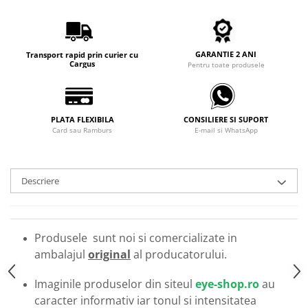
Carbon / Metal
Metal ( Aluminum )
Metal + Plastic
GARANTIE 2 ANI
Transport rapid prin curier cu
Titan + Aur
Cargus
Pentru toate produsele
Titan + silicon
Ultem
Brand
PLATA FLEXIBILA
CONSILIERE SI SUPORT
Card sau Ramburs
E-mail si WhatsApp
Ana Hickmann
Ben.X
Blumarine
Descriere
Carolina Herrera
Cazal
CK
Produsele sunt noi si comercializate in
Converse
ambalajul
original
al producatorului.
Cubista
Diesel
Imaginile produselor din siteul
eye-shop.ro
au
Dunhill
caracter informativ iar tonul si intensitatea