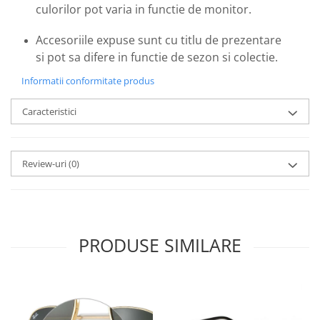
Emporio Armani
culorilor pot varia in functie de monitor.
Escada
Accesoriile expuse sunt cu titlu de prezentare
Furla
si pot sa difere in functie de sezon si colectie.
Gucci
Informatii conformitate produs
Guess
Hackett London
Caracteristici
Hugo Boss
J.F.Rey
Jaguar
Review-uri
(0)
Jean Louis Bertier
Just Cavalli
Miraflex
Mondoo
PRODUSE SIMILARE
Montblanc
Moonlight
Nina Ricci
Ocean