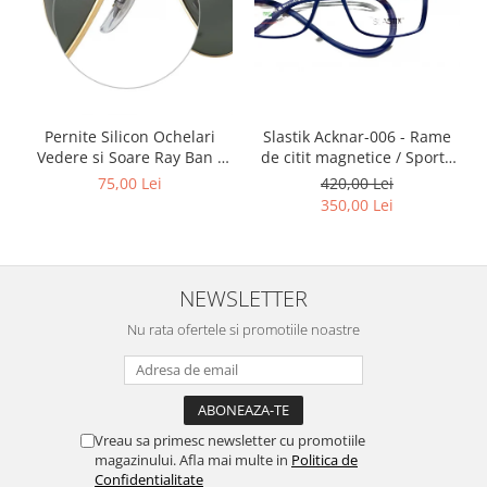
Point
Polaroid
Police
Porsche Design
Puma
Slastik Acknar-006 - Rame
Pernite Silicon Ochelari
Ray Ban
de citit magnetice / Sport /
Vedere si Soare Ray Ban -
Romeo Careye
Rame Ochelari de Vedere
Ray Ban Nose Pads -
420,00 Lei
75,00 Lei
Slastik
Silhouette
350,00 Lei
Slastik
Stepper Titan
Sunfire
NEWSLETTER
Swarovski
Nu rata ofertele si promotiile noastre
Titanflex
TOUS
Versace
Vogue
Vreau sa primesc newsletter cu promotiile
Zeiss
magazinului. Afla mai multe in
Politica de
Confidentialitate