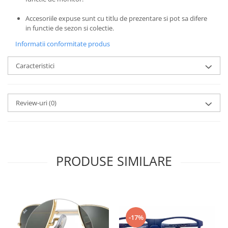
Emporio Armani
Accesoriile expuse sunt cu titlu de prezentare si pot sa difere
Escada
in functie de sezon si colectie.
Furla
Informatii conformitate produs
Gucci
Guess
Caracteristici
Hackett London
Hugo Boss
J.F.Rey
Review-uri
(0)
Jaguar
Jean Louis Bertier
Just Cavalli
Miraflex
PRODUSE SIMILARE
Mondoo
Montblanc
Moonlight
Nina Ricci
Ocean
-17%