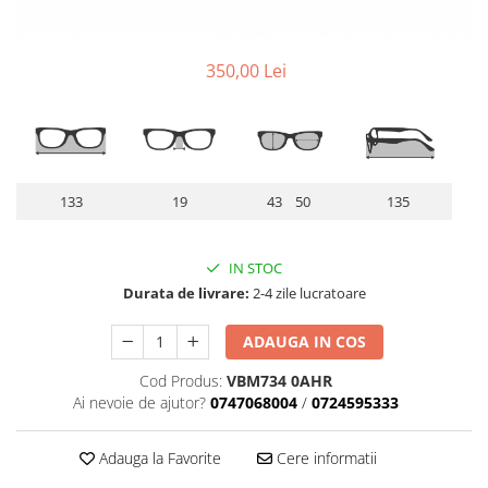
Lentile Subtiate
Patrati
Lentile 1.60
Cat Eye
Lentile 1.67
350,00 Lei
Butterfly
Lentile 1.70
Supradimensionati
Lentile 1.74
Browline
Lentile 1.76 AS
Dreptunghiulari
Lentile Heliomate ( Fotocromatice
Ovali
)
133
19
43 50
135
Polygonal
Lentile De Soare cu Dioptrii sau
Trapez
Fara
IN STOC
Material
Lentile cu Antireflex
Durata de livrare:
2-4 zile lucratoare
Plastic + Acetat
Lentile Bifocale
Metal
ADAUGA IN COS
Lentile Prismatice ( Pentru
Titan
Strabism )
Cod Produs:
VBM734 0AHR
Silicon
Ai nevoie de ajutor?
0747068004
/
0724595333
Lentile destinate Conducatorilor
Lemn
Auto
Aur
Adauga la Favorite
Cere informatii
ESSILOR Stellest
Acetat / Carbon