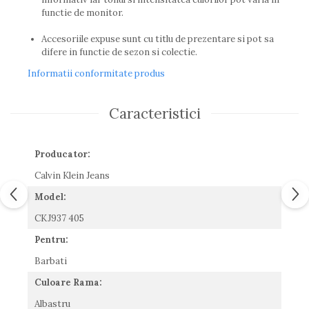
Guess
functie de monitor.
Hackett London
Accesoriile expuse sunt cu titlu de prezentare si pot sa
Hugo Boss
difere in functie de sezon si colectie.
J.F.Rey
Informatii conformitate produs
Jaguar
Jean Louis Bertier
Just Cavalli
Caracteristici
Miraflex
Mondoo
Producator:
Montblanc
Moonlight
Calvin Klein Jeans
Nina Ricci
Model:
Ocean
CKJ937 405
Point
Pentru:
Polaroid
Police
Barbati
Porsche Design
Culoare Rama:
Puma
Albastru
Ray Ban