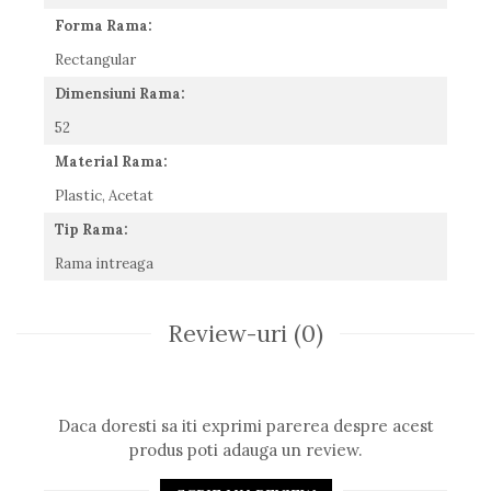
Romeo Careye
Forma Rama:
Silhouette
Rectangular
Slastik
Dimensiuni Rama:
Stepper Titan
Sunfire
52
Swarovski
Material Rama:
Titanflex
Plastic, Acetat
TOUS
Tip Rama:
Versace
Vogue
Rama intreaga
Zeiss
Review-uri
(0)
Daca doresti sa iti exprimi parerea despre acest
produs poti adauga un review.