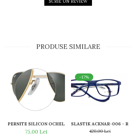
SCRIE UN REVIEW
PRODUSE SIMILARE
-17%
SLASTI
PERNITE SILICON OCHELARI VEDERE SI SOARE RAY BAN 
420,00 Lei
75,00 Lei