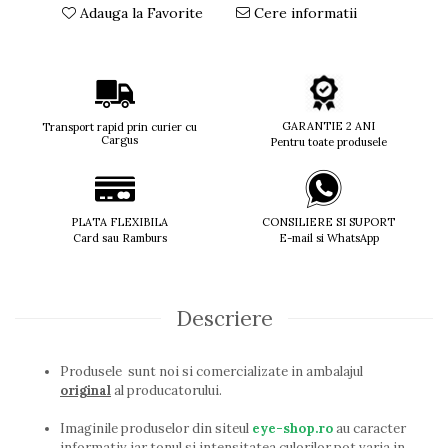
Adauga la Favorite
Cere informatii
Titan + Aur
Titan + silicon
Ultem
Brand
Ana Hickmann
GARANTIE 2 ANI
Transport rapid prin curier cu
Cargus
Pentru toate produsele
Ben.X
Blumarine
Carolina Herrera
Cazal
PLATA FLEXIBILA
CONSILIERE SI SUPORT
Card sau Ramburs
E-mail si WhatsApp
CK
Converse
Cubista
Descriere
Diesel
Dunhill
Emporio Armani
Produsele sunt noi si comercializate in ambalajul
Escada
original
al producatorului.
Furla
Imaginile produselor din siteul
eye-shop.ro
au caracter
Gucci
informativ iar tonul si intensitatea culorilor pot varia in