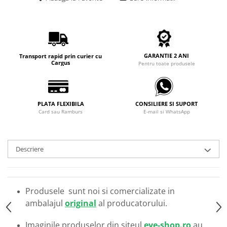
Carbon / Metal
Metal ( Aluminum )
Metal + Plastic
Titan + Aur
GARANTIE 2 ANI
Transport rapid prin curier cu
Titan + silicon
Cargus
Pentru toate produsele
Ultem
Brand
Ana Hickmann
PLATA FLEXIBILA
CONSILIERE SI SUPORT
Card sau Ramburs
E-mail si WhatsApp
Ben.X
Blumarine
Carolina Herrera
Descriere
Cazal
CK
Converse
Produsele sunt noi si comercializate in
Cubista
ambalajul
original
al producatorului.
Diesel
Dunhill
Imaginile produselor din siteul
eye-shop.ro
au