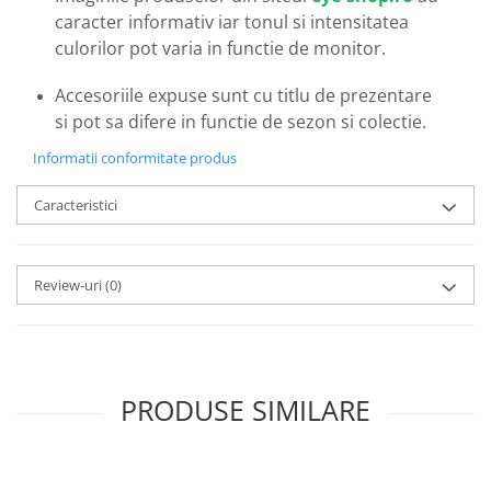
Emporio Armani
caracter informativ iar tonul si intensitatea
Escada
culorilor pot varia in functie de monitor.
Furla
Accesoriile expuse sunt cu titlu de prezentare
Gucci
si pot sa difere in functie de sezon si colectie.
Guess
Hackett London
Informatii conformitate produs
Hugo Boss
Caracteristici
J.F.Rey
Jaguar
Jean Louis Bertier
Review-uri
(0)
Just Cavalli
Miraflex
Mondoo
Montblanc
PRODUSE SIMILARE
Moonlight
Nina Ricci
Ocean