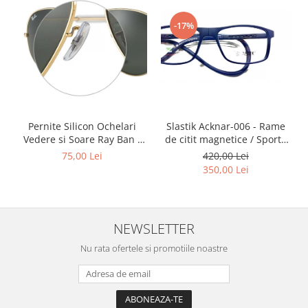
Point
Polaroid
-17%
Police
Porsche Design
Puma
Ray Ban
Romeo Careye
Slastik Acknar-006 - Rame
Pernite Silicon Ochelari
Silhouette
de citit magnetice / Sport /
Vedere si Soare Ray Ban -
Slastik
Rame Ochelari de Vedere
Ray Ban Nose Pads -
420,00 Lei
75,00 Lei
Stepper Titan
Slastik
350,00 Lei
Sunfire
Swarovski
Titanflex
NEWSLETTER
TOUS
Nu rata ofertele si promotiile noastre
Versace
Vogue
Zeiss