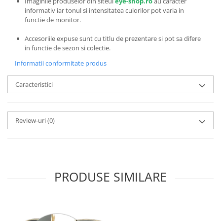
Imaginile produselor din siteul
eye-shop.ro
au caracter
Emporio Armani
informativ iar tonul si intensitatea culorilor pot varia in
Escada
functie de monitor.
Furla
Accesoriile expuse sunt cu titlu de prezentare si pot sa difere
Gucci
in functie de sezon si colectie.
Guess
Informatii conformitate produs
Hackett London
Hugo Boss
Caracteristici
J.F.Rey
Jaguar
Jean Louis Bertier
Review-uri
(0)
Just Cavalli
Miraflex
Mondoo
Montblanc
PRODUSE SIMILARE
Moonlight
Nina Ricci
Ocean