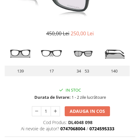
Lentile Subtiate
Patrati
Lentile 1.60
Cat Eye
Lentile 1.67
Butterfly
Lentile 1.70
Supradimensionati
450,00 Lei
250,00 Lei
Lentile 1.74
Browline
Lentile 1.76 AS
Dreptunghiulari
Lentile Heliomate ( Fotocromatice
Ovali
)
Polygonal
Lentile De Soare cu Dioptrii sau
Trapez
139
17
34 53
140
Fara
Material
Lentile cu Antireflex
Plastic + Acetat
IN STOC
Lentile Bifocale
Metal
Durata de livrare:
1 - 2 zile lucrătoare
Lentile Prismatice ( Pentru
Titan
Strabism )
Silicon
ADAUGA IN COS
Lentile destinate Conducatorilor
Lemn
Cod Produs:
DL4048 098
Auto
Aur
Ai nevoie de ajutor?
0747068004
/
0724595333
ESSILOR Stellest
Acetat / Carbon