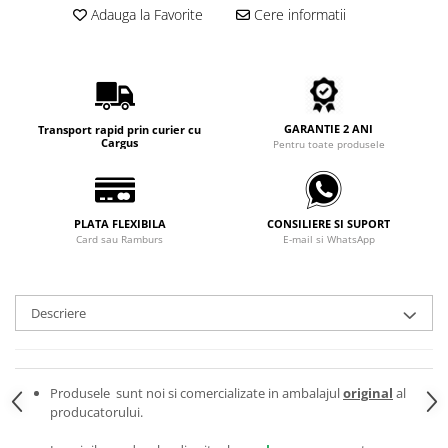
Carbon / Metal
Adauga la Favorite
Cere informatii
Metal ( Aluminum )
Metal + Plastic
Titan + Aur
Titan + silicon
GARANTIE 2 ANI
Transport rapid prin curier cu
Ultem
Cargus
Pentru toate produsele
Brand
Ana Hickmann
Ben.X
PLATA FLEXIBILA
CONSILIERE SI SUPORT
Card sau Ramburs
E-mail si WhatsApp
Blumarine
Carolina Herrera
Cazal
Descriere
CK
Converse
Cubista
Produsele sunt noi si comercializate in ambalajul
original
al
Diesel
producatorului.
Dunhill