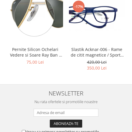
Point
-17%
Polaroid
Police
Porsche Design
Puma
Ray Ban
Romeo Careye
Slastik Acknar-006 - Rame
Pernite Silicon Ochelari
Silhouette
de citit magnetice / Sport /
Vedere si Soare Ray Ban -
Rame Ochelari de Vedere
Ray Ban Nose Pads -
420,00 Lei
75,00 Lei
Slastik
Slastik
350,00 Lei
Stepper Titan
Sunfire
Swarovski
NEWSLETTER
Titanflex
TOUS
Nu rata ofertele si promotiile noastre
Versace
Vogue
Zeiss
Vreau sa primesc newsletter cu promotiile