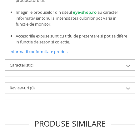
producatorului.
Emporio Armani
Escada
Imaginile produselor din siteul
eye-shop.ro
au caracter
informativ iar tonul si intensitatea culorilor pot varia in
Furla
functie de monitor.
Gucci
Guess
Accesoriile expuse sunt cu titlu de prezentare si pot sa difere
in functie de sezon si colectie.
Hackett London
Informatii conformitate produs
Hugo Boss
J.F.Rey
Caracteristici
Jaguar
Jean Louis Bertier
Just Cavalli
Review-uri
(0)
Miraflex
Mondoo
Montblanc
Moonlight
PRODUSE SIMILARE
Nina Ricci
Ocean