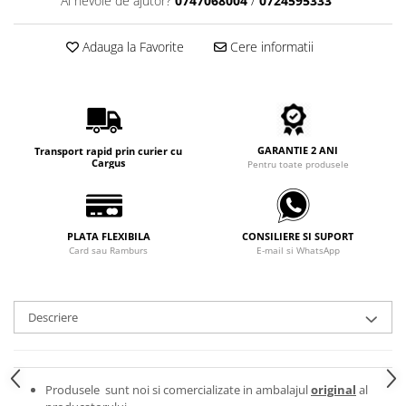
Ai nevoie de ajutor?
0747068004
/
0724595333
Carbon / Metal
Metal ( Aluminum )
Adauga la Favorite
Cere informatii
Metal + Plastic
Titan + Aur
Titan + silicon
Ultem
Brand
GARANTIE 2 ANI
Transport rapid prin curier cu
Cargus
Pentru toate produsele
Ana Hickmann
Ben.X
Blumarine
PLATA FLEXIBILA
CONSILIERE SI SUPORT
Carolina Herrera
Card sau Ramburs
E-mail si WhatsApp
Cazal
CK
Descriere
Converse
Cubista
Diesel
Produsele sunt noi si comercializate in ambalajul
original
al
Dunhill