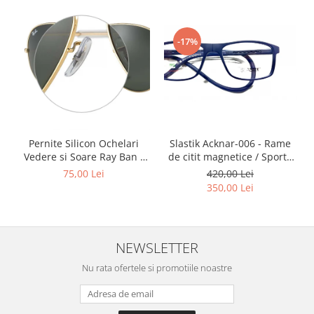
Point
Polaroid
Police
-17%
Porsche Design
Puma
Ray Ban
Romeo Careye
Silhouette
Slastik Acknar-006 - Rame
Pernite Silicon Ochelari
Slastik
de citit magnetice / Sport /
Vedere si Soare Ray Ban -
Stepper Titan
Rame Ochelari de Vedere
Ray Ban Nose Pads -
420,00 Lei
75,00 Lei
Slastik
Sunfire
350,00 Lei
Swarovski
Titanflex
TOUS
NEWSLETTER
Versace
Nu rata ofertele si promotiile noastre
Vogue
Zeiss