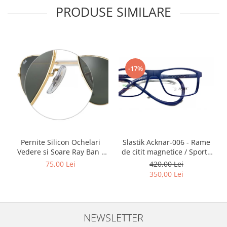
PRODUSE SIMILARE
-17%
Slastik Acknar-006 - Rame
Pernite Silicon Ochelari
de citit magnetice / Sport /
Vedere si Soare Ray Ban -
Rame Ochelari de Vedere
Ray Ban Nose Pads -
420,00 Lei
75,00 Lei
Slastik
350,00 Lei
NEWSLETTER