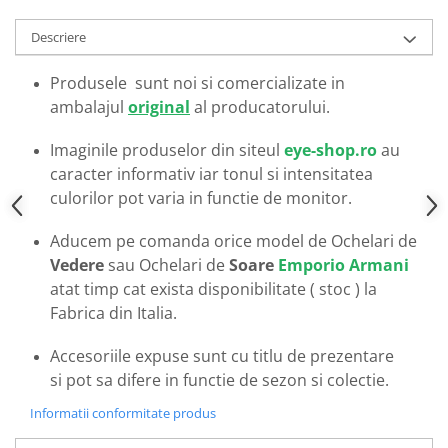
Emporio Armani
Escada
Descriere
Furla
Produsele sunt noi si comercializate in
Gucci
ambalajul
original
al producatorului.
Guess
Hackett London
Imaginile produselor din siteul
eye-shop.ro
au
Hugo Boss
caracter informativ iar tonul si intensitatea
J.F.Rey
culorilor pot varia in functie de monitor.
Jaguar
Aducem pe comanda orice model de Ochelari de
Jean Louis Bertier
Vedere
sau Ochelari de
Soare
Emporio Armani
Just Cavalli
atat timp cat exista disponibilitate ( stoc ) la
Miraflex
Fabrica din Italia.
Mondoo
Montblanc
Accesoriile expuse sunt cu titlu de prezentare
Moonlight
si pot sa difere in functie de sezon si colectie.
Nina Ricci
Informatii conformitate produs
Ocean