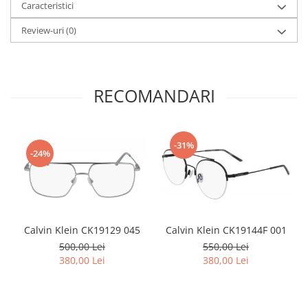
Point
Caracteristici
Polaroid
Review-uri
(0)
Police
Porsche Design
Puma
RECOMANDARI
Ray Ban
Romeo Careye
Silhouette
-31%
Slastik
-24%
Stepper Titan
Sunfire
Swarovski
Titanflex
Calvin Klein CK19129 045
Calvin Klein CK19144F 001
TOUS
500,00 Lei
550,00 Lei
Versace
380,00 Lei
380,00 Lei
Vogue
Zeiss