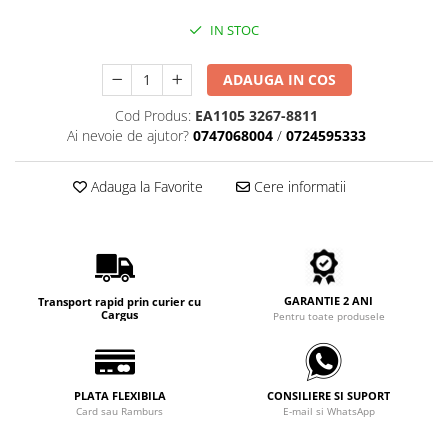
Carbon / Metal
IN STOC
Metal ( Aluminum )
Metal + Plastic
ADAUGA IN COS
Titan + Aur
Titan + silicon
Cod Produs:
EA1105 3267-8811
Ai nevoie de ajutor?
0747068004
/
0724595333
Ultem
Brand
Adauga la Favorite
Cere informatii
Ana Hickmann
Ben.X
Blumarine
Carolina Herrera
Cazal
GARANTIE 2 ANI
Transport rapid prin curier cu
Cargus
Pentru toate produsele
CK
Converse
Cubista
PLATA FLEXIBILA
CONSILIERE SI SUPORT
Diesel
Card sau Ramburs
E-mail si WhatsApp
Dunhill