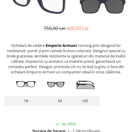
Lentile Subtiate
Patrati
Lentile 1.60
Cat Eye
Lentile 1.67
Butterfly
Lentile 1.70
Supradimensionati
750,00 Lei
600,00 Lei
Lentile 1.74
Browline
Lentile 1.76 AS
Dreptunghiulari
Ochelarii de vedere
Emporio Armani
conving prin designul lor
Lentile Heliomate ( Fotocromatice
Ovali
neobișnuit, purist și prin ramele frumos colorate. Designul special cu
)
liniile grațioase, lentilele rezistente la zgârieturi din material de înaltă
Polygonal
calitate, împreună cu acetatul, ca materie primă, garantează un
Lentile De Soare cu Dioptrii sau
Trapez
concediu perfect. Desigur, protecția UV nu te lasă la greu si face din
Fara
ochelarii Emporio Armani un companion ideal în orice călătorie.
Material
Lentile cu Antireflex
Plastic + Acetat
Lentile Bifocale
Metal
Lentile Prismatice ( Pentru
Titan
18
54
145
Strabism )
Silicon
Lentile destinate Conducatorilor
Lemn
Auto
Aur
IN STOC
ESSILOR Stellest
Acetat / Carbon
Durata de livrare:
1 - 2 zile lucrătoare