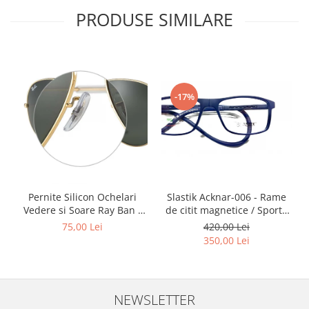
PRODUSE SIMILARE
-17%
Slastik Acknar-006 - Rame
Pernite Silicon Ochelari
de citit magnetice / Sport /
Vedere si Soare Ray Ban -
Rame Ochelari de Vedere
Ray Ban Nose Pads -
420,00 Lei
75,00 Lei
Slastik
350,00 Lei
NEWSLETTER