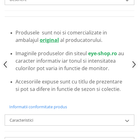
Emporio Armani
Escada
Furla
Gucci
Produsele sunt noi si comercializate in
Guess
ambalajul
original
al producatorului.
Hackett London
Hugo Boss
Imaginile produselor din siteul
eye-shop.ro
au
J.F.Rey
caracter informativ iar tonul si intensitatea
Jaguar
culorilor pot varia in functie de monitor.
Jean Louis Bertier
Accesoriile expuse sunt cu titlu de prezentare
Just Cavalli
si pot sa difere in functie de sezon si colectie.
Miraflex
Mondoo
Informatii conformitate produs
Montblanc
Moonlight
Caracteristici
Nina Ricci
Ocean