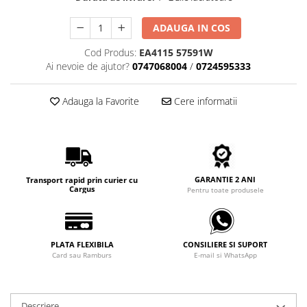
Carbon / Metal
Metal ( Aluminum )
ADAUGA IN COS
Metal + Plastic
Cod Produs:
EA4115 57591W
Titan + Aur
Ai nevoie de ajutor?
0747068004
/
0724595333
Titan + silicon
Ultem
Adauga la Favorite
Cere informatii
Brand
Ana Hickmann
Ben.X
Blumarine
GARANTIE 2 ANI
Transport rapid prin curier cu
Carolina Herrera
Cargus
Pentru toate produsele
Cazal
CK
Converse
PLATA FLEXIBILA
CONSILIERE SI SUPORT
Card sau Ramburs
E-mail si WhatsApp
Cubista
Diesel
Dunhill
Descriere