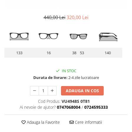
Lentile Subtiate
Patrati
Lentile 1.60
Cat Eye
Lentile 1.67
440,00 Lei
320,00 Lei
Butterfly
Lentile 1.70
Supradimensionati
Lentile 1.74
Browline
Lentile 1.76 AS
Dreptunghiulari
Lentile Heliomate ( Fotocromatice
Ovali
133
16
38 53
140
)
Polygonal
Lentile De Soare cu Dioptrii sau
Trapez
Fara
IN STOC
Material
Lentile cu Antireflex
Durata de livrare:
2-4 zile lucratoare
Plastic + Acetat
Lentile Bifocale
Metal
ADAUGA IN COS
Lentile Prismatice ( Pentru
Titan
Cod Produs:
VU4948S 0T81
Strabism )
Silicon
Ai nevoie de ajutor?
0747068004
/
0724595333
Lentile destinate Conducatorilor
Lemn
Auto
Aur
Adauga la Favorite
Cere informatii
ESSILOR Stellest
Acetat / Carbon