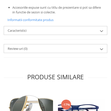
Emporio Armani
Accesoriile expuse sunt cu titlu de prezentare si pot sa difere
Escada
in functie de sezon si colectie.
Furla
Informatii conformitate produs
Gucci
Guess
Caracteristici
Hackett London
Hugo Boss
J.F.Rey
Review-uri
(0)
Jaguar
Jean Louis Bertier
Just Cavalli
Miraflex
PRODUSE SIMILARE
Mondoo
Montblanc
Moonlight
Nina Ricci
-17%
Ocean