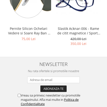
Point
Polaroid
Police
Porsche Design
Puma
Slastik Acknar-006 - Rame
Pernite Silicon Ochelari
Ray Ban
de citit magnetice / Sport /
Vedere si Soare Ray Ban -
Rame Ochelari de Vedere
Ray Ban Nose Pads -
Romeo Careye
420,00 Lei
75,00 Lei
Slastik
350,00 Lei
Silhouette
Slastik
Stepper Titan
NEWSLETTER
Sunfire
Swarovski
Nu rata ofertele si promotiile noastre
Titanflex
TOUS
Versace
Vogue
Vreau sa primesc newsletter cu promotiile
magazinului. Afla mai multe in
Politica de
Zeiss
Confidentialitate