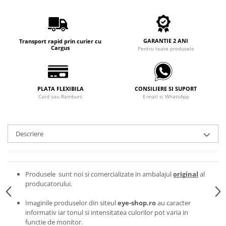
Carbon / Metal
Metal ( Aluminum )
Metal + Plastic
GARANTIE 2 ANI
Transport rapid prin curier cu
Titan + Aur
Cargus
Pentru toate produsele
Titan + silicon
Ultem
Brand
PLATA FLEXIBILA
CONSILIERE SI SUPORT
Card sau Ramburs
E-mail si WhatsApp
Ana Hickmann
Ben.X
Blumarine
Descriere
Carolina Herrera
Cazal
CK
Produsele sunt noi si comercializate in ambalajul
original
al
Converse
producatorului.
Cubista
Imaginile produselor din siteul
eye-shop.ro
au caracter
Diesel
informativ iar tonul si intensitatea culorilor pot varia in
Dunhill
functie de monitor.