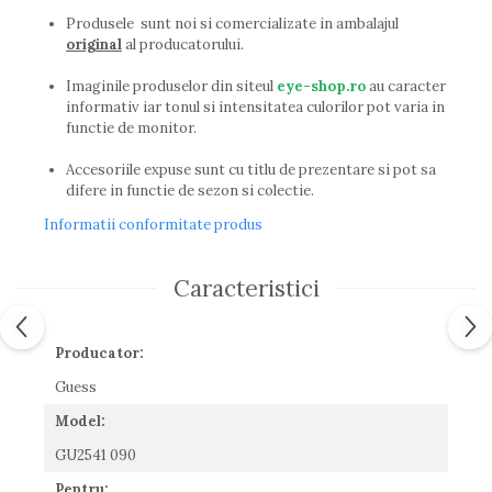
Guess
Produsele sunt noi si comercializate in ambalajul
Hackett London
original
al producatorului.
Hugo Boss
Imaginile produselor din siteul
eye-shop.ro
au caracter
J.F.Rey
informativ iar tonul si intensitatea culorilor pot varia in
Jaguar
functie de monitor.
Jean Louis Bertier
Accesoriile expuse sunt cu titlu de prezentare si pot sa
Just Cavalli
difere in functie de sezon si colectie.
Miraflex
Mondoo
Informatii conformitate produs
Montblanc
Moonlight
Caracteristici
Nina Ricci
Ocean
Producator:
Point
Polaroid
Guess
Police
Model:
Porsche Design
GU2541 090
Puma
Ray Ban
Pentru: