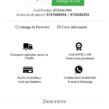
Adauga in cos
Titan + Aur
Cod Produs:
GU2541 090
Titan + silicon
Ai nevoie de ajutor?
0747068004
/
0724595333
Ultem
Brand
Adauga la Favorite
Cere informatii
Ana Hickmann
Ben.X
Blumarine
Carolina Herrera
Cazal
GARANTIE 2 ANI
Transport rapid prin curier cu
Cargus
Pentru toate produsele
CK
Converse
Cubista
Diesel
PLATA FLEXIBILA
CONSILIERE SI SUPORT
Card sau Ramburs
E-mail si WhatsApp
Dunhill
Emporio Armani
Escada
Descriere
Furla
Gucci