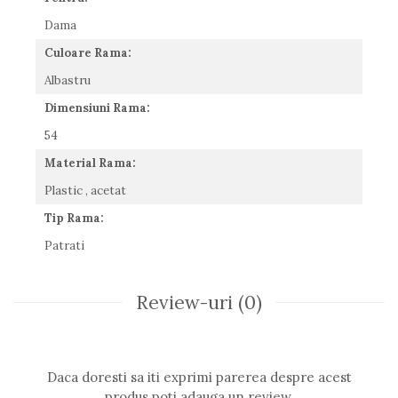
Romeo Careye
Dama
Silhouette
Culoare Rama:
Slastik
Albastru
Stepper Titan
Sunfire
Dimensiuni Rama:
Swarovski
54
Titanflex
Material Rama:
TOUS
Versace
Plastic , acetat
Vogue
Tip Rama:
Zeiss
Patrati
Review-uri
(0)
Daca doresti sa iti exprimi parerea despre acest
produs poti adauga un review.