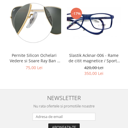
Point
Polaroid
-17%
Police
Porsche Design
Puma
Ray Ban
Romeo Careye
Silhouette
Slastik Acknar-006 - Rame
Pernite Silicon Ochelari
de citit magnetice / Sport /
Vedere si Soare Ray Ban -
Slastik
Rame Ochelari de Vedere
Ray Ban Nose Pads -
420,00 Lei
75,00 Lei
Stepper Titan
Slastik
350,00 Lei
Sunfire
Swarovski
Titanflex
NEWSLETTER
TOUS
Versace
Nu rata ofertele si promotiile noastre
Vogue
Zeiss