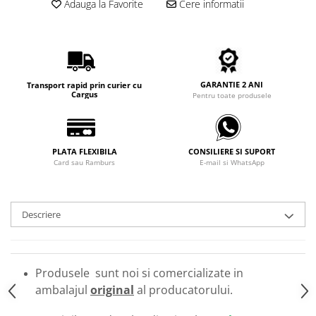
Adauga la Favorite
Cere informatii
Carbon / Metal
Metal ( Aluminum )
Metal + Plastic
Titan + Aur
Titan + silicon
GARANTIE 2 ANI
Transport rapid prin curier cu
Cargus
Pentru toate produsele
Ultem
Brand
Ana Hickmann
PLATA FLEXIBILA
CONSILIERE SI SUPORT
Ben.X
Card sau Ramburs
E-mail si WhatsApp
Blumarine
Carolina Herrera
Cazal
Descriere
CK
Converse
Cubista
Produsele sunt noi si comercializate in
Diesel
ambalajul
original
al producatorului.
Dunhill