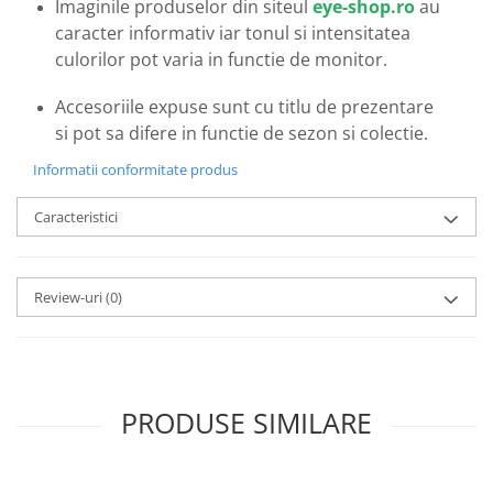
Imaginile produselor din siteul
eye-shop.ro
au
Emporio Armani
caracter informativ iar tonul si intensitatea
Escada
culorilor pot varia in functie de monitor.
Furla
Gucci
Accesoriile expuse sunt cu titlu de prezentare
Guess
si pot sa difere in functie de sezon si colectie.
Hackett London
Informatii conformitate produs
Hugo Boss
J.F.Rey
Caracteristici
Jaguar
Jean Louis Bertier
Review-uri
(0)
Just Cavalli
Miraflex
Mondoo
Montblanc
Moonlight
PRODUSE SIMILARE
Nina Ricci
Ocean