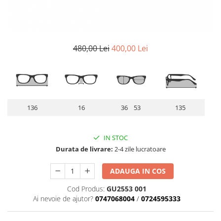
Lentile Subtiate
Patrati
Lentile 1.60
Cat Eye
Lentile 1.67
Butterfly
Lentile 1.70
Supradimensionati
480,00 Lei
400,00 Lei
Lentile 1.74
Browline
Lentile 1.76 AS
Dreptunghiulari
Lentile Heliomate ( Fotocromatice
Ovali
)
Polygonal
Lentile De Soare cu Dioptrii sau
136
16
36 53
135
Trapez
Fara
Material
Lentile cu Antireflex
Plastic + Acetat
IN STOC
Lentile Bifocale
Durata de livrare:
2-4 zile lucratoare
Metal
Lentile Prismatice ( Pentru
Titan
Strabism )
ADAUGA IN COS
Silicon
Lentile destinate Conducatorilor
Lemn
Cod Produs:
GU2553 001
Auto
Ai nevoie de ajutor?
0747068004
/
0724595333
Aur
ESSILOR Stellest
Acetat / Carbon