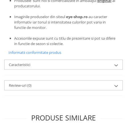
Produsele sunt noi si comercializate in ambalajul
original
al
Emporio Armani
producatorului.
Escada
Imaginile produselor din siteul
eye-shop.ro
au caracter
Furla
informativ iar tonul si intensitatea culorilor pot varia in
Gucci
functie de monitor.
Guess
Accesoriile expuse sunt cu titlu de prezentare si pot sa difere
Hackett London
in functie de sezon si colectie.
Hugo Boss
Informatii conformitate produs
J.F.Rey
Jaguar
Caracteristici
Jean Louis Bertier
Just Cavalli
Miraflex
Review-uri
(0)
Mondoo
Montblanc
Moonlight
Nina Ricci
PRODUSE SIMILARE
Ocean