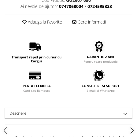
Cod Produs:
GU2607 050
Carbon / Metal
Ai nevoie de ajutor?
0747068004
/
0724595333
Metal ( Aluminum )
Metal + Plastic
Adauga la Favorite
Cere informatii
Titan + Aur
Titan + silicon
Ultem
Brand
GARANTIE 2 ANI
Transport rapid prin curier cu
Ana Hickmann
Cargus
Pentru toate produsele
Ben.X
Blumarine
Carolina Herrera
PLATA FLEXIBILA
CONSILIERE SI SUPORT
Card sau Ramburs
E-mail si WhatsApp
Cazal
CK
Converse
Descriere
Cubista
Diesel
Dunhill