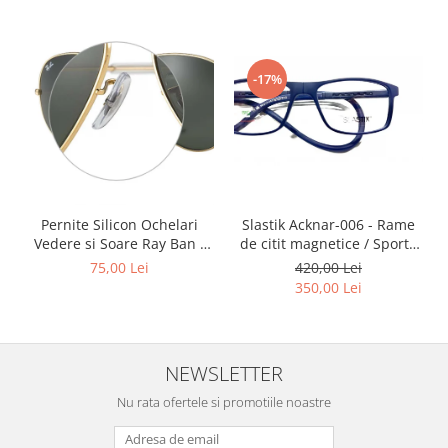
Point
Polaroid
Police
-17%
Porsche Design
Puma
Ray Ban
Romeo Careye
Silhouette
Slastik
Slastik Acknar-006 - Rame
Pernite Silicon Ochelari
Stepper Titan
de citit magnetice / Sport /
Vedere si Soare Ray Ban -
Rame Ochelari de Vedere
Ray Ban Nose Pads -
Sunfire
420,00 Lei
75,00 Lei
Slastik
350,00 Lei
Swarovski
Titanflex
TOUS
Versace
NEWSLETTER
Vogue
Nu rata ofertele si promotiile noastre
Zeiss