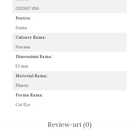
Romeo Careye
GU2607 056
Silhouette
Pentru:
Slastik
Dama
Stepper Titan
Sunfire
Culoare Rama:
Swarovski
Havana
Titanflex
Dimensiuni Rama:
TOUS
Versace
53 mm
Vogue
Material Rama:
Zeiss
Plastic
Forma Rama:
Cat Eye
Review-uri
(0)