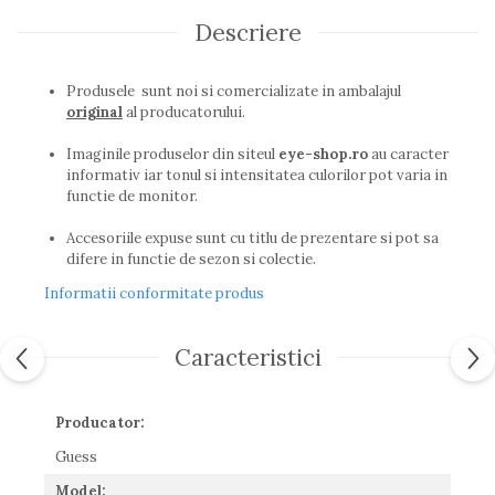
Guess
Descriere
Hackett London
Hugo Boss
Produsele sunt noi si comercializate in ambalajul
J.F.Rey
original
al producatorului.
Jaguar
Jean Louis Bertier
Imaginile produselor din siteul
eye-shop.ro
au caracter
Just Cavalli
informativ iar tonul si intensitatea culorilor pot varia in
functie de monitor.
Miraflex
Mondoo
Accesoriile expuse sunt cu titlu de prezentare si pot sa
Montblanc
difere in functie de sezon si colectie.
Moonlight
Informatii conformitate produs
Nina Ricci
Ocean
Caracteristici
Point
Polaroid
Police
Producator:
Porsche Design
Guess
Puma
Ray Ban
Model: