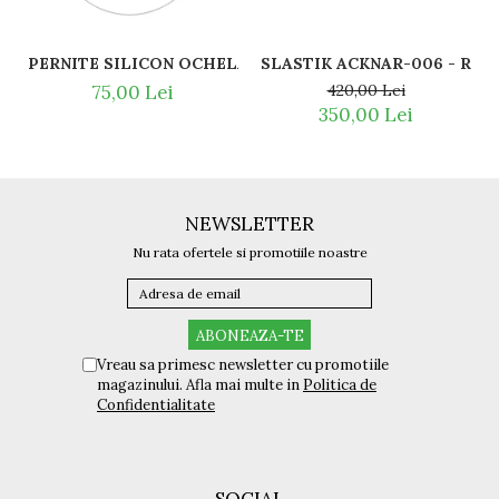
SLASTI
PERNITE SILICON OCHELARI VEDERE SI SOARE RAY BAN 
420,00 Lei
75,00 Lei
350,00 Lei
NEWSLETTER
Nu rata ofertele si promotiile noastre
Vreau sa primesc newsletter cu promotiile
magazinului. Afla mai multe in
Politica de
Confidentialitate
SOCIAL