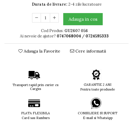
Durata de livrare:
2-4 zile lucratoare
Titan + Aur
Titan + silicon
Adauga in cos
Ultem
Brand
Cod Produs:
GU2607 056
Ai nevoie de ajutor?
0747068004
/
0724595333
Ana Hickmann
Ben.X
Adauga la Favorite
Cere informatii
Blumarine
Carolina Herrera
Cazal
CK
Converse
GARANTIE 2 ANI
Transport rapid prin curier cu
Cubista
Cargus
Pentru toate produsele
Diesel
Dunhill
Emporio Armani
PLATA FLEXIBILA
CONSILIERE SI SUPORT
Escada
Card sau Ramburs
E-mail si WhatsApp
Furla
Gucci